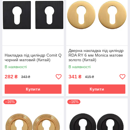
Дверна накладка під циліндр
Накладка під циліндр Comit Q
RDA RY 6 мм Monica матове
чорний матовий (Китай)
золото (Китай)
В наявності
В наявності
282
341
₴
₴
343 ₴
415 ₴
Купити
Купити
–16%
–16%