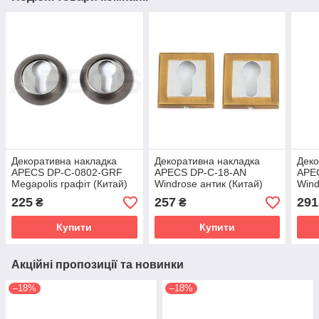
Декоративна накладка
Декоративна накладка
Деко
APECS DP-C-0802-GRF
APECS DP-C-18-AN
APE
Megapolis графіт (Китай)
Windrose антик (Китай)
Wind
(Кит
225
257
291
₴
₴
Купити
Купити
Акційні пропозиції та новинки
–18%
–18%