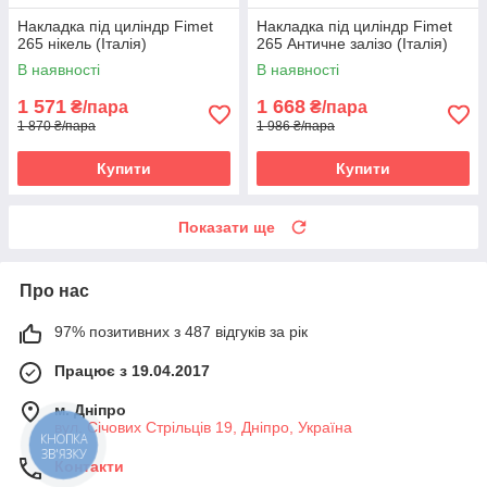
Накладка під циліндр Fimet
Накладка під циліндр Fimet
265 нікель (Італія)
265 Античне залізо (Італія)
В наявності
В наявності
1 571
1 668
₴/пара
₴/пара
1 870 ₴/пара
1 986 ₴/пара
Купити
Купити
Показати ще
Про нас
97% позитивних з 487 відгуків за рік
Працює з 19.04.2017
м. Дніпро
вул. Січових Стрільців 19, Дніпро, Україна
КНОПКА
ЗВ'ЯЗКУ
Контакти