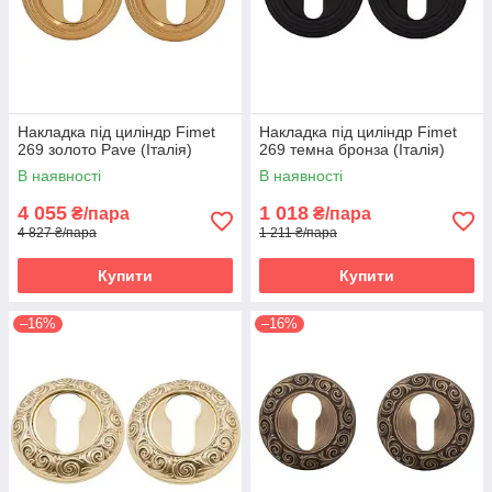
Накладка під циліндр Fimet
Накладка під циліндр Fimet
269 золото Pave (Італія)
269 темна бронза (Італія)
В наявності
В наявності
4 055
1 018
₴/пара
₴/пара
4 827 ₴/пара
1 211 ₴/пара
Купити
Купити
–16%
–16%