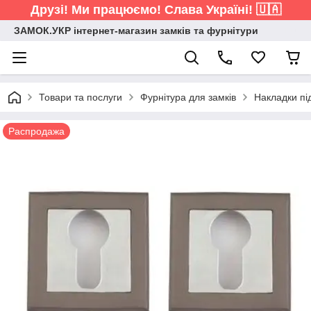
Друзі! Ми працюємо! Слава Україні! 🇺🇦
ЗАМОК.УКР інтернет-магазин замків та фурнітури
Товари та послуги
Фурнітура для замків
Накладки пі
Распродажа