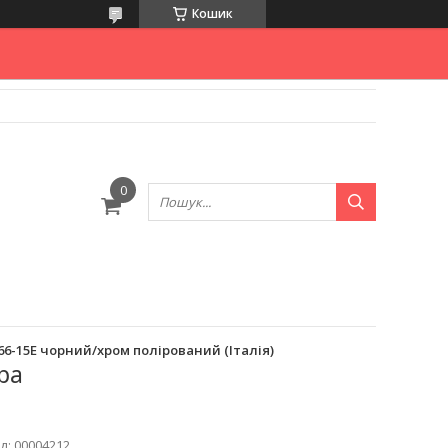
Кошик
6-15E чорний/хром полірований (Італія)
ра
д:
00004212