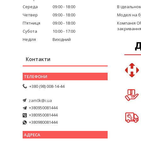
Середа
09:00
18:00
В ідеальном
Четвер
09:00
18:00
Моделі на б
Пʼятниця
09:00
18:00
Компанія OR
закривання
Субота
10:00
17:00
Неділя
Вихідний
Контакти
+380 (98) 008-14-44
zam0k@i.ua
+380950081444
+380950081444
+380980081444