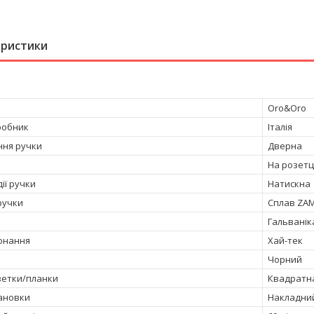
еристики
Oro&Oro
робник
Італія
ня ручки
Дверна
На розетц
ії ручки
Натискна
ручки
Сплав ZA
Гальванік
онання
Хай-тек
Чорний
етки/планки
Квадратн
тановки
Накладни