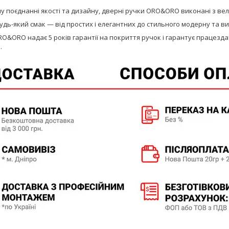
у поєднанні якості та дизайну, дверні ручки ORO&ORO виконані з вел
удь-який смак — від простих і елегантних до стильного модерну та в
O&ORO надає 5 років гарантії на покриття ручок і гарантує працезда
.