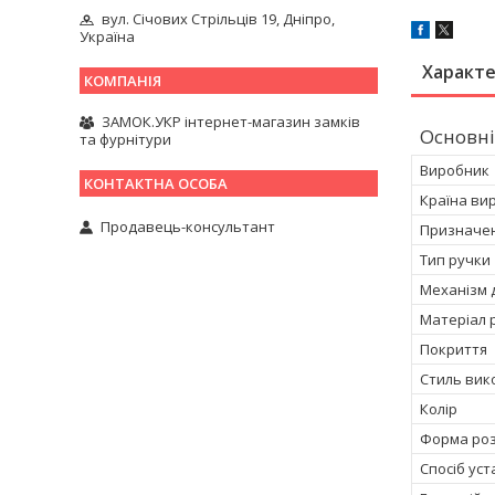
вул. Січових Стрільців 19, Дніпро,
Україна
Характ
ЗАМОК.УКР інтернет-магазин замків
Основні
та фурнітури
Виробник
Країна ви
Продавець-консультант
Призначен
Тип ручки
Механізм д
Матеріал 
Покриття
Стиль вик
Колір
Форма роз
Спосіб ус