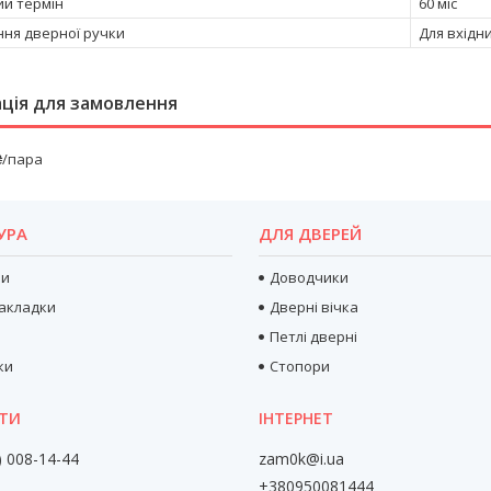
ий термін
60 міс
ня дверної ручки
Для вхідн
ція для замовлення
₴/пара
УРА
ДЛЯ ДВЕРЕЙ
ри
Доводчики
акладки
Дверні вічка
Петлі дверні
ки
Стопори
) 008-14-44
zam0k@i.ua
+380950081444