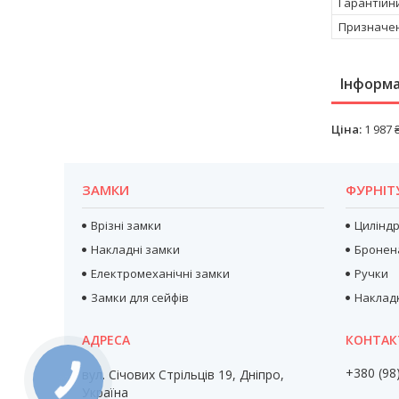
Гарантійн
Призначен
Інформа
Ціна:
1 987 
ЗАМКИ
ФУРНІТ
Врізні замки
Цилінд
Накладні замки
Бронен
Електромеханічні замки
Ручки
Замки для сейфів
Наклад
+380 (98
вул. Січових Стрільців 19, Дніпро,
Україна