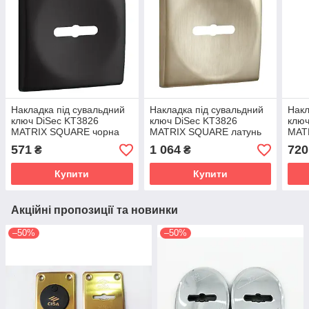
Накладка під сувальдний
Накладка під сувальдний
Накл
ключ DiSec KT3826
ключ DiSec KT3826
ключ
MATRIX SQUARE чорна
MATRIX SQUARE латунь
MAT
фарба (Італія)
матова (Італія)
полі
571
1 064
720
₴
₴
Купити
Купити
Акційні пропозиції та новинки
–50%
–50%