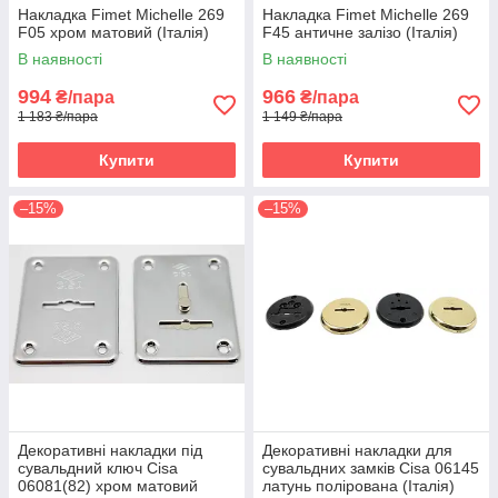
Накладка Fimet Michelle 269
Накладка Fimet Michelle 269
F05 хром матовий (Італія)
F45 античне залізо (Італія)
В наявності
В наявності
994
966
₴/пара
₴/пара
1 183 ₴/пара
1 149 ₴/пара
Купити
Купити
–15%
–15%
Декоративні накладки під
Декоративні накладки для
сувальдний ключ Cisa
сувальдних замків Cisa 06145
06081(82) хром матовий
латунь полірована (Італія)