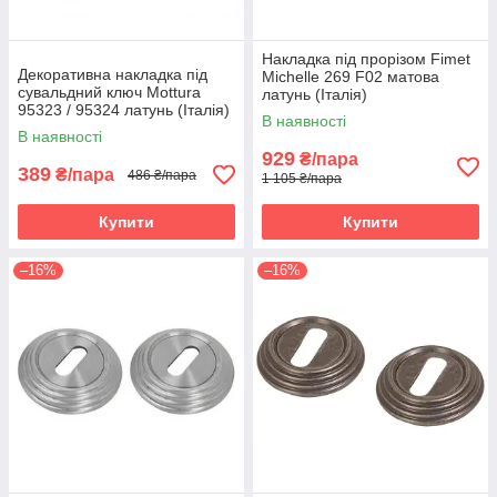
Накладка під прорізом Fimet
Декоративна накладка під
Michelle 269 F02 матова
сувальдний ключ Mottura
латунь (Італія)
95323 / 95324 латунь (Італія)
В наявності
В наявності
929
₴/пара
389
₴/пара
486 ₴/пара
1 105 ₴/пара
Купити
Купити
–16%
–16%