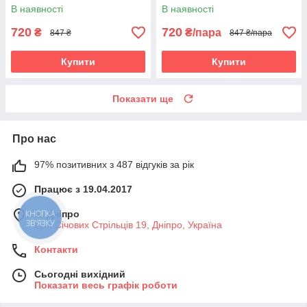
(Італія)
В наявності
В наявності
720
720
₴
₴/пара
847 ₴
847 ₴/пара
Купити
Купити
Показати ще
Про нас
97% позитивних з 487 відгуків за рік
Працює з 19.04.2017
м. Дніпро
КНОПКА
ЗВ'ЯЗКУ
вул. Січових Стрільців 19, Дніпро, Україна
Контакти
Сьогодні вихідний
Показати весь графік роботи