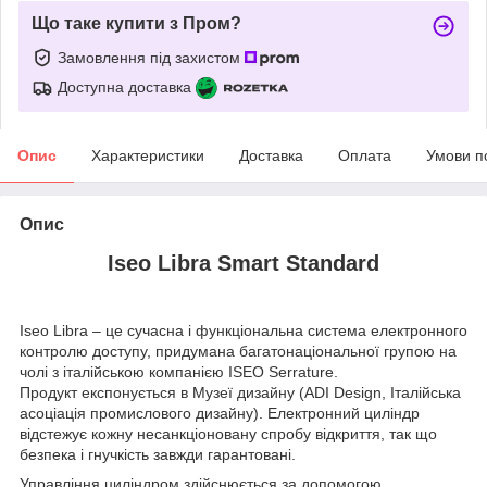
Що таке купити з Пром?
Замовлення під захистом
Доступна доставка
Опис
Характеристики
Доставка
Оплата
Умови п
Опис
Iseo Libra Smart Standard
Iseo Libra – це сучасна і функціональна система електронного
контролю доступу, придумана багатонаціональної групою на
чолі з італійською компанією ISEO Serrature.
Продукт експонується в Музеї дизайну (ADI Design, Італійська
асоціація промислового дизайну).
Електронний циліндр
відстежує кожну несанкціоновану спробу відкриття, так що
безпека і гнучкість завжди гарантовані.
Управління циліндром здійснюється за допомогою