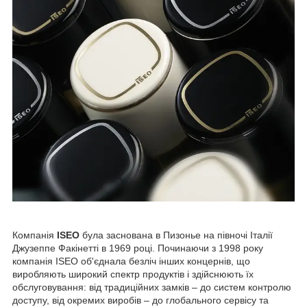
Компанія
ISEO
була заснована в Пизонье на півночі Італії
Джузеппе Факінетті в 1969 році. Починаючи з 1998 року
компанія ISEO об'єднала безліч інших концернів, що
виробляють широкий спектр продуктів і здійснюють їх
обслуговування: від традиційних замків – до систем контролю
доступу, від окремих виробів – до глобального сервісу та