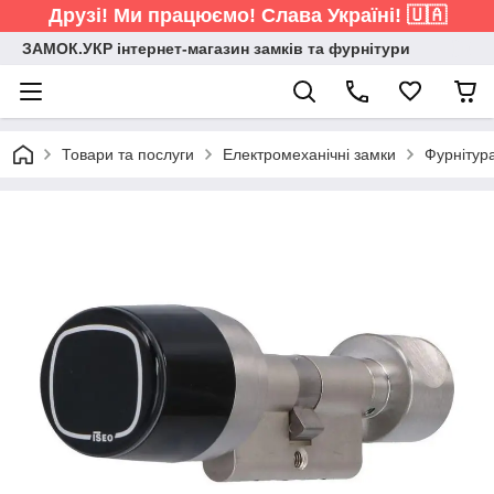
Друзі! Ми працюємо! Слава Україні! 🇺🇦
ЗАМОК.УКР інтернет-магазин замків та фурнітури
Товари та послуги
Електромеханічні замки
Фурнітур