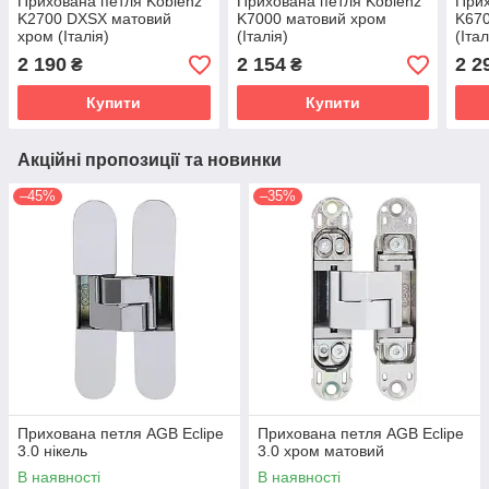
Прихована петля Koblenz
Прихована петля Koblenz
Прих
K2700 DXSX матовий
K7000 матовий хром
K670
хром (Італія)
(Італія)
(Італ
2 190
2 154
2 2
₴
₴
Купити
Купити
Акційні пропозиції та новинки
–45%
–35%
Прихована петля AGB Eclipe
Прихована петля AGB Eclipe
3.0 нікель
3.0 хром матовий
В наявності
В наявності