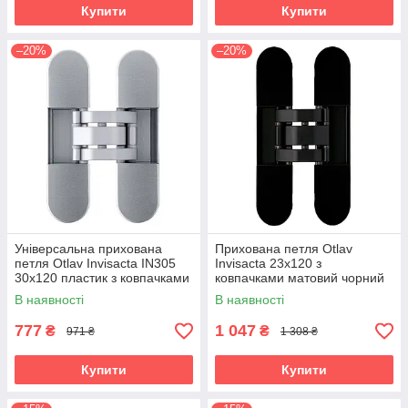
Купити
Купити
–20%
–20%
Універсальна прихована
Прихована петля Otlav
петля Otlav Invisacta IN305
Invisacta 23х120 з
30х120 пластик з ковпачками
ковпачками матовий чорний
хром матовий (Італія)
(Італія)
В наявності
В наявності
777
1 047
₴
₴
971 ₴
1 308 ₴
Купити
Купити