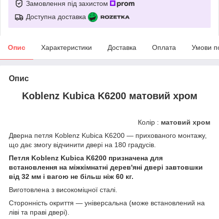
Замовлення під захистом
Доступна доставка
Опис
Характеристики
Доставка
Оплата
Умови п
Опис
Koblenz
Kubica K6200
матовий хром
Колір :
матовий хром
Дверна петля Koblenz Kubica K6200 — прихованого монтажу,
що дає змогу відчинити двері на 180 градусів.
Петля Koblenz Kubica K6200 призначена для
встановлення на міжкімнатні дерев'яні двері завтовшки
від 32 мм і вагою не більш ніж 60 кг.
Виготовлена з високоміцної сталі.
Сторонність окриття — універсальна (може встановлений на
ліві та праві двері).