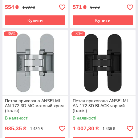
554
571
₴
₴
1 007 ₴
878 ₴
Купити
Купити
–35%
–30%
Петля прихована ANSELMI
Петля прихована ANSELMI
AN 172 3D MC матовий хром
AN 172 3D BLACK чорний
(Італія)
(Італія)
В наявності
В наявності
935,35
1 007,30
₴
₴
1 439 ₴
1 439 ₴