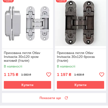
–15%
–15%
Прихована петля Otlav
Прихована петля Otlav
Invisacta 30х120 хром
Invisacta 30х120 бронза
матовий (Італія)
(Італія)
В наявності
В наявності
1 175
1 197
₴
₴
1 383 ₴
1 408 ₴
Купити
Купити
Показати ще