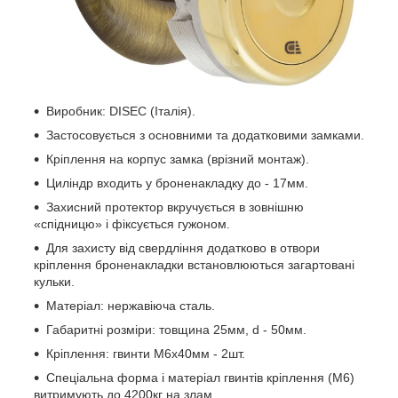
Виробник: DISEC (Італія).
Застосовується з основними та додатковими замками.
Кріплення на корпус замка (врізний монтаж).
Циліндр входить у броненакладку до - 17мм.
Захисний протектор вкручується в зовнішню
«спідницю» і фіксується гужоном.
Для захисту від свердління додатково в отвори
кріплення броненакладки встановлюються загартовані
кульки.
Матеріал: нержавіюча сталь.
Габаритні розміри: товщина 25мм, d - 50мм.
Кріплення: гвинти М6х40мм - 2шт.
Спеціальна форма і матеріал гвинтів кріплення (М6)
витримують до 4200кг на злам.