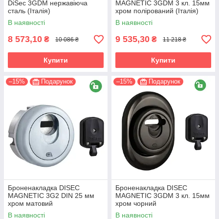
DiSec 3GDM нержавіюча
MAGNETIC 3GDM 3 кл. 15мм
сталь (Італія)
хром полірований (Італія)
В наявності
В наявності
8 573,10
9 535,30
₴
₴
10 086 ₴
11 218 ₴
Купити
Купити
–15%
Подарунок
–15%
Подарунок
Броненакладка DISEC
Броненакладка DISEC
MAGNETIC 3G2 DIN 25 мм
MAGNETIC 3GDM 3 кл. 15мм
хром матовий
хром чорний
В наявності
В наявності