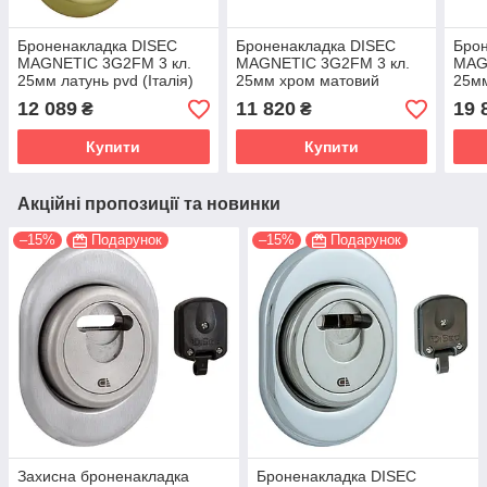
Броненакладка DISEC
Броненакладка DISEC
Брон
MAGNETIC 3G2FM 3 кл.
MAGNETIC 3G2FM 3 кл.
MAG
25мм латунь pvd (Італія)
25мм хром матовий
25мм
(Італія)
(Італ
12 089
11 820
19 
₴
₴
Купити
Купити
Акційні пропозиції та новинки
–15%
Подарунок
–15%
Подарунок
Захисна броненакладка
Броненакладка DISEC