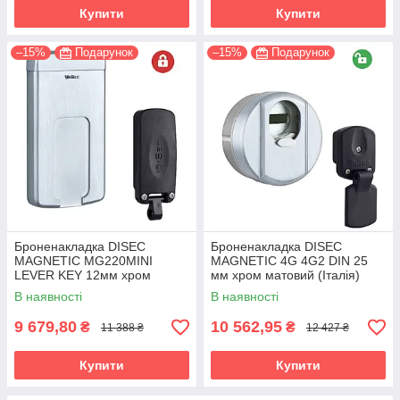
Купити
Купити
–15%
Подарунок
–15%
Подарунок
Броненакладка DISEC
Броненакладка DISEC
MAGNETIC MG220MINI
MAGNETIC 4G 4G2 DIN 25
LEVER KEY 12мм хром
мм хром матовий (Італія)
матовий (Італія)
В наявності
В наявності
9 679,80
10 562,95
₴
₴
11 388 ₴
12 427 ₴
Купити
Купити