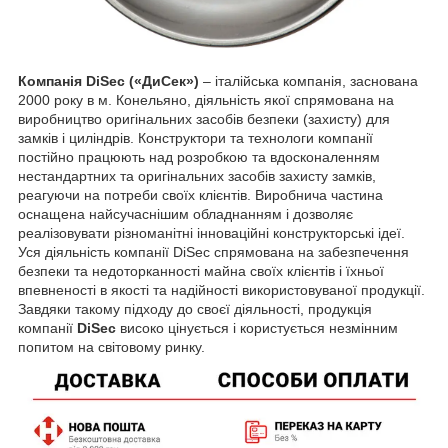
Компанія DiSec («ДиСек»)
– італійська компанія, заснована
2000 року в м. Конельяно, діяльність якої спрямована на
виробництво оригінальних засобів безпеки (захисту) для
замків і циліндрів. Конструктори та технологи компанії
постійно працюють над розробкою та вдосконаленням
нестандартних та оригінальних засобів захисту замків,
реагуючи на потреби своїх клієнтів. Виробнича частина
оснащена найсучаснішим обладнанням і дозволяє
реалізовувати різноманітні інноваційні конструкторські ідеї.
Уся діяльність компанії DiSec спрямована на забезпечення
безпеки та недоторканності майна своїх клієнтів і їхньої
впевненості в якості та надійності використовуваної продукції.
Завдяки такому підходу до своєї діяльності, продукція
компанії
DiSec
високо цінується і користується незмінним
попитом на світовому ринку.