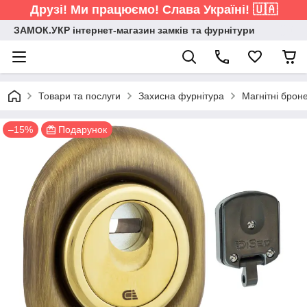
Друзі! Ми працюємо! Слава Україні! 🇺🇦
ЗАМОК.УКР інтернет-магазин замків та фурнітури
Товари та послуги
Захисна фурнітура
Магнітні брон
–15%
Подарунок