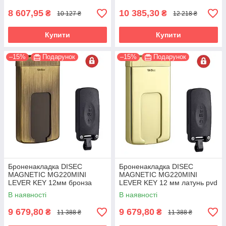
8 607,95
10 385,30
₴
₴
10 127 ₴
12 218 ₴
Купити
Купити
–15%
Подарунок
–15%
Подарунок
Броненакладка DISEC
Броненакладка DISEC
MAGNETIC MG220MINI
MAGNETIC MG220MINI
LEVER KEY 12мм бронза
LEVER KEY 12 мм латунь pvd
сатин (Італія)
(Італія)
В наявності
В наявності
9 679,80
9 679,80
₴
₴
11 388 ₴
11 388 ₴