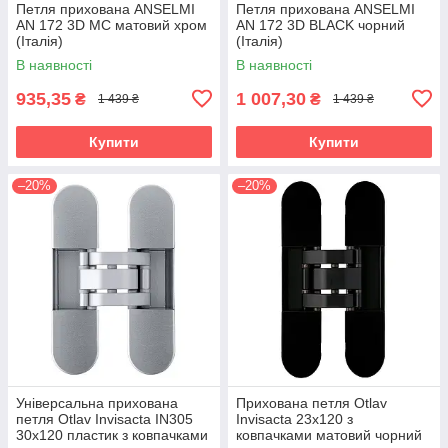
Петля прихована ANSELMI
Петля прихована ANSELMI
AN 172 3D MC матовий хром
AN 172 3D BLACK чорний
(Італія)
(Італія)
В наявності
В наявності
935,35
1 007,30
₴
₴
1 439 ₴
1 439 ₴
Купити
Купити
–20%
–20%
Універсальна прихована
Прихована петля Otlav
петля Otlav Invisacta IN305
Invisacta 23х120 з
30х120 пластик з ковпачками
ковпачками матовий чорний