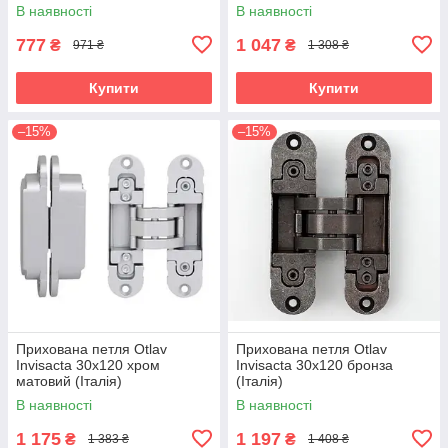
хром матовий (Італія)
(Італія)
В наявності
В наявності
777
1 047
₴
₴
971 ₴
1 308 ₴
Купити
Купити
–15%
–15%
Прихована петля Otlav
Прихована петля Otlav
Invisacta 30х120 хром
Invisacta 30х120 бронза
матовий (Італія)
(Італія)
В наявності
В наявності
1 175
1 197
₴
₴
1 383 ₴
1 408 ₴