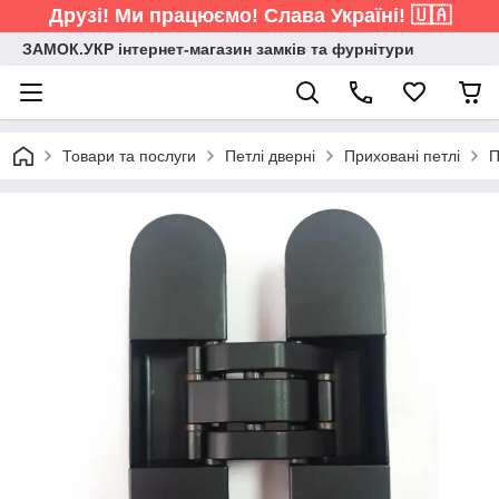
Друзі! Ми працюємо! Слава Україні! 🇺🇦
ЗАМОК.УКР інтернет-магазин замків та фурнітури
Товари та послуги
Петлі дверні
Приховані петлі
П