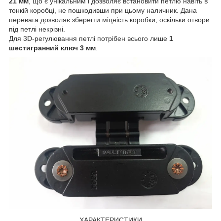
21 мм
, що є унікальним і дозволяє встановити петлю навіть в
тонкій коробці, не пошкодивши при цьому наличник. Дана
перевага дозволяє зберегти міцність коробки, оскільки отвори
під петлі некрізні.
Для 3D-регулювання петлі потрібен всього лише
1
шестигранний ключ 3 мм
.
ХАРАКТЕРИСТИКИ