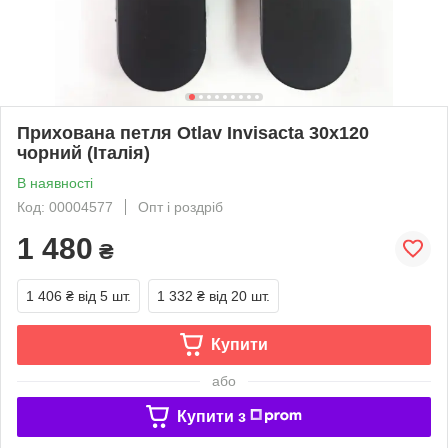
Прихована петля Otlav Invisacta 30х120
чорний (Італія)
В наявності
Код: 00004577
Опт і роздріб
1 480
₴
1 406 ₴
від 5 шт.
1 332 ₴
від 20 шт.
Купити
або
Купити з