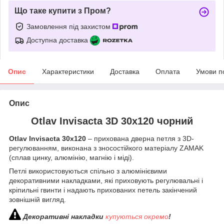
Що таке купити з Пром?
Замовлення під захистом
Доступна доставка
Опис
Характеристики
Доставка
Оплата
Умови п
Опис
Otlav Invisacta 3D 30х120 чорний
Otlav Invisacta 30х120
– прихована дверна петля з 3D-
регулюванням, виконана з зносостійкого матеріалу ZAMAK
(сплав цинку, алюмінію, магнію і міді).
Петлі використовуються спільно з алюмінієвими
декоративними накладками, які приховують регулювальні і
кріпильні гвинти і надають прихованих петель закінчений
зовнішній вигляд.
Декоративні накладки
купуються окремо
!