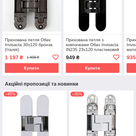
Прихована петля Otlav
Прихована петля з
Прих
Invisacta 30х120 бронза
ковпачками Otlav Invisacta
Invi
(Італія)
IN235 23х120 пластиковий
мато
корпус, чорний матовий
1 197
949
935
₴
₴
1 408 ₴
(Італія)
Купити
Купити
Акційні пропозиції та новинки
–45%
–35%