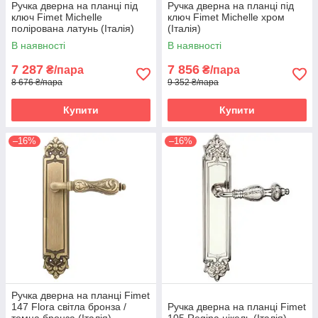
Ручка дверна на планці під
Ручка дверна на планці під
ключ Fimet Michelle
ключ Fimet Michelle хром
полірована латунь (Італія)
(Італія)
В наявності
В наявності
7 287
7 856
₴/пара
₴/пара
8 676 ₴/пара
9 352 ₴/пара
Купити
Купити
–16%
–16%
Ручка дверна на планці Fimet
147 Flora світла бронза /
Ручка дверна на планці Fimet
темна бронза (Італія)
105 Regina нікель (Італія)