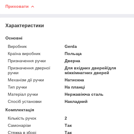
Приховати
Характеристики
Основні
Виробник
Gerda
Країна виробник
Польща
Призначення ручки
Дверна
Призначення дверної
Для вхідних дверей/для
ручки
міжкімнатних дверей
Механізм дії ручки
Натискна
Тип ручки
На планці
Матеріал ручки
Нержавіюча сталь
Спосіб установки
Накладний
Комплектація
Кількість ручок
2
Самонарізи
Так
Стяжка в зборі
Так