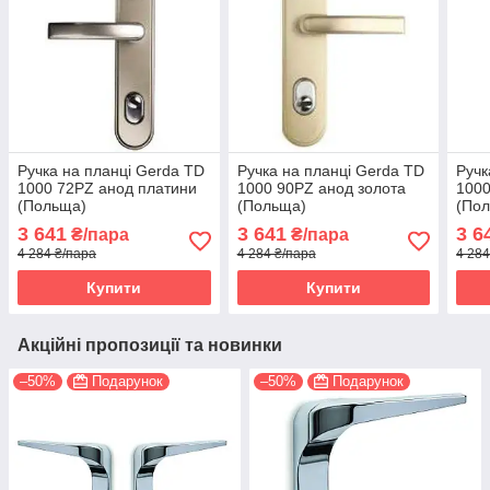
Ручка на планці Gerda TD
Ручка на планці Gerda TD
Ручк
1000 72PZ анод платини
1000 90PZ анод золота
1000
(Польща)
(Польща)
(По
3 641
3 641
3 6
₴/пара
₴/пара
4 284 ₴/пара
4 284 ₴/пара
4 284
Купити
Купити
Акційні пропозиції та новинки
–50%
Подарунок
–50%
Подарунок