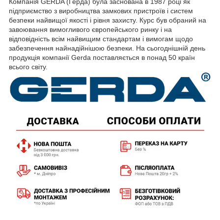
Компанія GERDA (Герда) була заснована в 1987 році як
підприємство з виробництва замкових пристроїв і систем
безпеки найвищої якості і рівня захисту. Курс був обраний на
завоювання вимогливого європейського ринку і на
відповідність всім найвищим стандартам і вимогам щодо
забезпечення найнадійнішою безпеки. На сьогоднішній день
продукція компанії Gerda поставляється в понад 50 країн
всього світу.