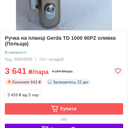
Ручка на планці Gerda TD 1000 90PZ оливка
(Польща)
В наявності
Код: 00004590
Опт і роздріб
3 641
₴/пара
4 284 ₴/пара
Економія
643 ₴
Залишилось
22 дні
3 459 ₴
від 5 пар
Купити
або