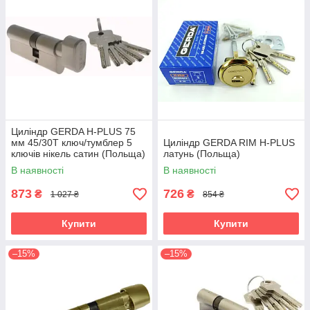
Циліндр GERDA H-PLUS 75
мм 45/30T ключ/тумблер 5
Циліндр GERDA RIM H-PLUS
ключів нікель сатин (Польща)
латунь (Польща)
В наявності
В наявності
873
726
₴
₴
1 027 ₴
854 ₴
Купити
Купити
–15%
–15%