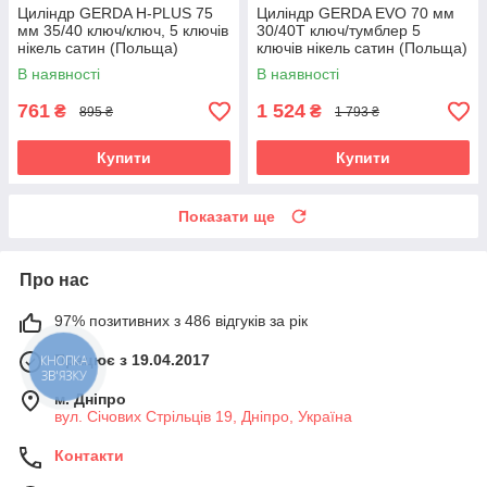
Циліндр GERDA H-PLUS 75
Циліндр GERDA EVO 70 мм
мм 35/40 ключ/ключ, 5 ключів
30/40Т ключ/тумблер 5
нікель сатин (Польща)
ключів нікель сатин (Польща)
В наявності
В наявності
761
1 524
₴
₴
895 ₴
1 793 ₴
Купити
Купити
Показати ще
Про нас
97% позитивних з 486 відгуків за рік
Працює з 19.04.2017
КНОПКА
ЗВ'ЯЗКУ
м. Дніпро
вул. Січових Стрільців 19, Дніпро, Україна
Контакти