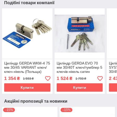
Подібні товари компанії
Циліндр GERDA WKM-4 75
Циліндр GERDA EVO 70
Цил
мм 30/45 VARIANT ключ/
мм 30/40Т ключ/тумблер 5
SYS
ключ нікель (Польща)
ключів нікель сатин
30/4
(Польща)
(По
1 354
1 524
2 4
₴
₴
1 593 ₴
1 793 ₴
Купити
Купити
Акційні пропозиції та новинки
–15%
–15%