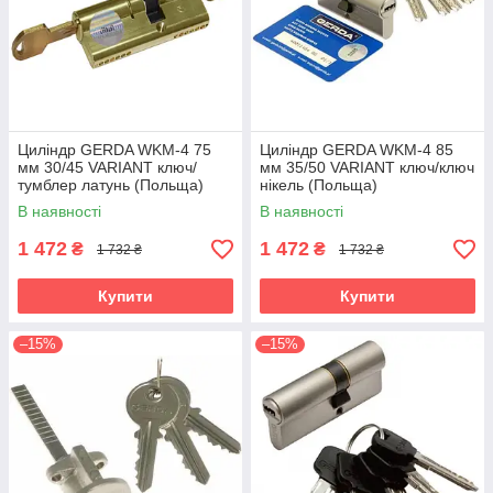
Циліндр GERDA WKM-4 75
Циліндр GERDA WKM-4 85
мм 30/45 VARIANT ключ/
мм 35/50 VARIANT ключ/ключ
тумблер латунь (Польща)
нікель (Польща)
В наявності
В наявності
1 472
1 472
₴
₴
1 732 ₴
1 732 ₴
Купити
Купити
–15%
–15%