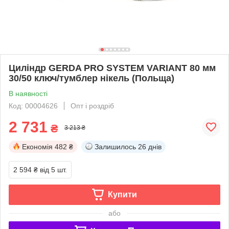
Циліндр GERDA PRO SYSTEM VARIANT 80 мм
30/50 ключ/тумблер нікель (Польща)
В наявності
Код: 00004626
Опт і роздріб
2 731
₴
3 213 ₴
Економія
482 ₴
Залишилось
26 днів
2 594 ₴
від 5 шт.
Купити
або