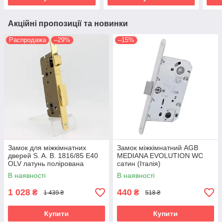
Акційні пропозиції та новинки
Распродажа
–29%
–15%
Замок для міжкімнатних
Замок міжкімнатний AGB
дверей S. A. B. 1816/85 Е40
MEDIANA EVOLUTION WC
OLV латунь полірована
сатин (Італія)
(Італія)
В наявності
В наявності
1 028
440
₴
₴
1 439 ₴
518 ₴
Купити
Купити