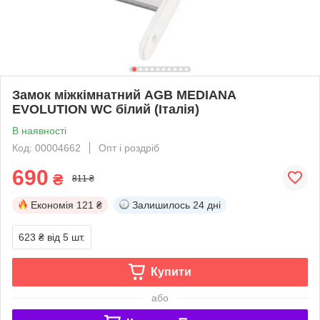
Замок міжкімнатний AGB MEDIANA
EVOLUTION WC білий (Італія)
В наявності
Код: 00004662
Опт і роздріб
690
₴
811 ₴
Економія
121 ₴
Залишилось
24 дні
623 ₴
від 5 шт.
Купити
або