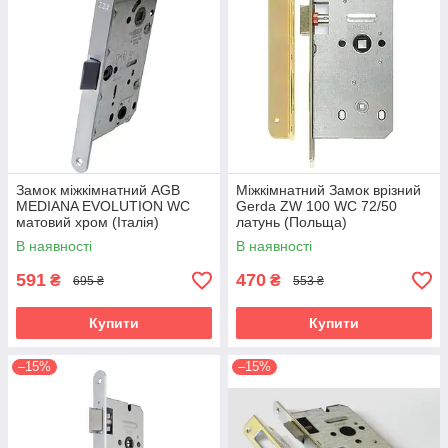
Замок міжкімнатний AGB
Міжкімнатний Замок врізний
MEDIANA EVOLUTION WC
Gerda ZW 100 WC 72/50
матовий хром (Італія)
латунь (Польща)
В наявності
В наявності
591
470
₴
₴
695 ₴
553 ₴
Купити
Купити
–15%
–15%