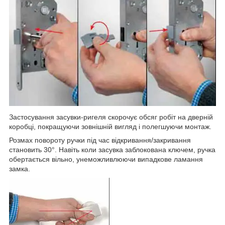
Застосування засувки-ригеля скорочує обсяг робіт на дверній
коробці, покращуючи зовнішній вигляд і полегшуючи монтаж.
Розмах повороту ручки під час відкривання/закривання
становить 30°. Навіть коли засувка заблокована ключем, ручка
обертається вільно, унеможливлюючи випадкове ламання
замка.