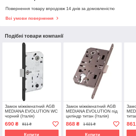
Повернення товару впродовж 14 днів за домовленістю
Всі умови повернення
Подібні товари компанії
Замок міжкімнатний AGB
Замок міжкімнатний AGB
Замо
MEDIANA EVOLUTION WC
MEDIANA EVOLUTION під
MED
чорний (Італія)
циліндр титан (Італія)
тита
690
868
861
₴
₴
811 ₴
1 021 ₴
Купити
Купити