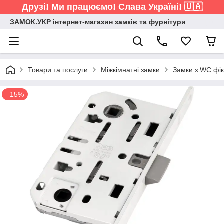
Друзі! Ми працюємо! Слава Україні! 🇺🇦
ЗАМОК.УКР інтернет-магазин замків та фурнітури
Товари та послуги
Міжкімнатні замки
Замки з WC фік
–15%