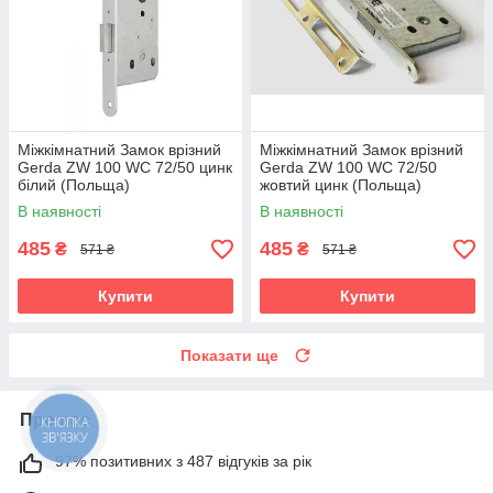
Міжкімнатний Замок врізний
Міжкімнатний Замок врізний
Gerda ZW 100 WC 72/50 цинк
Gerda ZW 100 WC 72/50
білий (Польща)
жовтий цинк (Польща)
В наявності
В наявності
485
485
₴
₴
571 ₴
571 ₴
Купити
Купити
Показати ще
Про нас
КНОПКА
ЗВ'ЯЗКУ
97% позитивних з 487 відгуків за рік