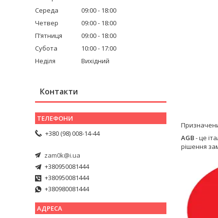
Середа
09:00
18:00
Четвер
09:00
18:00
Пʼятниця
09:00
18:00
Субота
10:00
17:00
Неділя
Вихідний
Контакти
Призначений
+380 (98) 008-14-44
AGB
- це іт
рішення зам
zam0k@i.ua
+380950081444
+380950081444
+380980081444