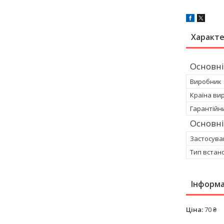
Характ
Основні
Виробник
Країна ви
Гарантійн
Основні
Застосува
Тип встан
Інформа
Ціна:
70 ₴