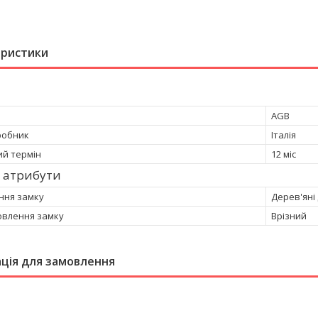
еристики
AGB
робник
Італія
ий термін
12 міс
 атрибути
ння замку
Дерев'яні 
овлення замку
Врізний
ція для замовлення