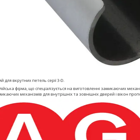
 для вкрутних петель серії 3-D.
алійська фірма, що спеціалізується на виготовленні замикаючих механі
икаючих механізмів для внутрішніх та зовнішніх дверей і вікон про