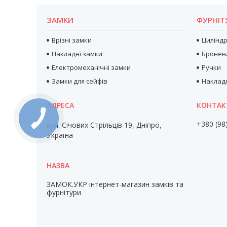
ЗАМКИ
ФУРНІТ
Врізні замки
Цилінд
Накладні замки
Бронен
Електромеханічні замки
Ручки
Замки для сейфів
Наклад
+380 (98
вул. Січових Стрільців 19, Дніпро,
Україна
ЗАМОК.УКР інтернет-магазин замків та
фурнітури