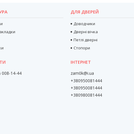
УРА
ДЛЯ ДВЕРЕЙ
ри
Доводчики
акладки
Дверні вічка
Петлі дверні
ки
Стопори
) 008-14-44
zam0k@i.ua
+380950081444
+380950081444
+380980081444