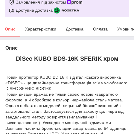
Замовлення під захистом
Доступна доставка
Опис
Характеристики
Доставка
Оплата
Умови п
Опис
DiSec KUBO BDS-16K SFERIK хром
Новий протектор KUBO BD 16 K від італійського виробника
«DISEC» - це дизайнерська трансформація всіма улюбленого
DISEC SFERIC BDS16K.
Новий дизайн вражає не тільки своєю новою квадратною
формою, а й обробкою в кольорі нержавіюча сталь матова.
Одна з небагатьох моделей, лицьовий бік якої виконаний із
загартованої сталі. Застосовується для захисту циліндра від
вандального методу розкриття (виламування і
висвердлювання). Ускладнює маніпуляції відмичками.
Зовнішня частина броненакладки загартована до 64 одиниць