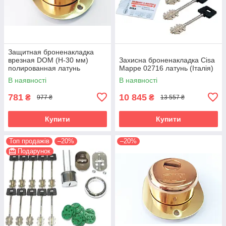
Защитная броненакладка
врезная DOM (H-30 мм)
Захисна броненакладка Cisa
полированная латунь
Mappe 02716 латунь (Італія)
(Италия)
В наявності
В наявності
781
10 845
₴
₴
977 ₴
13 557 ₴
Купити
Купити
Топ продажів
–20%
–20%
Подарунок