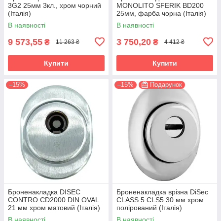
3G2 25мм 3кл., хром чорний
MONOLITO SFERIK BD200
(Італія)
25мм, фарба чорна (Італія)
В наявності
В наявності
9 573,55
3 750,20
₴
₴
11 263 ₴
4 412 ₴
Купити
Купити
–15%
–15%
Подарунок
Броненакладка DISEC
Броненакладка врізна DiSec
CONTRO CD2000 DIN OVAL
CLASS 5 CLS5 30 мм хром
21 мм хром матовий (Італія)
полірований (Італія)
В наявності
В наявності