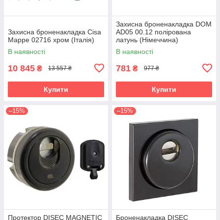
Захисна броненакладка DOM
Захисна броненакладка Cisa
AD05 00.12 полірована
Mappe 02716 хром (Італія)
латунь (Німеччина)
В наявності
В наявності
10 845
781
₴
₴
13 557 ₴
977 ₴
Купити
Купити
–15%
–15%
Протектор DISEC MAGNETIC
Броненакладка DISEC