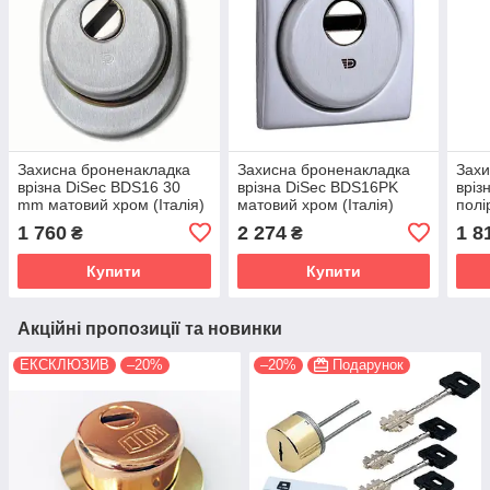
Захисна броненакладка
Захисна броненакладка
Захи
врізна DiSec ВDS16 30
врізна DiSec ВDS16PK
вріз
mm матовий хром (Італія)
матовий хром (Італія)
полі
1 760
2 274
1 8
₴
₴
Купити
Купити
Акційні пропозиції та новинки
ЕКСКЛЮЗИВ
–20%
–20%
Подарунок