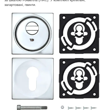
за шкалою Роквелла (HRC). У комплекті кріпильні,
загартовані, гвинти.