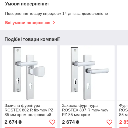
Умови повернення
Повернення товару впродовж 14 днів за домовленістю
Всі умови повернення
Подібні товари компанії
Захисна фурнітура
Захисна фурнітура
Фурн
ROSTEX 802 R fix-mov PZ
ROSTEX 807 R mov-mov
ROST
85 мм хром полірований
PZ 85 мм хром
85 м
(Чехія)
полірований 38-55 мм 3
22 м
2 674
2 674
2 8
₴
₴
клас 804 (Чехія)