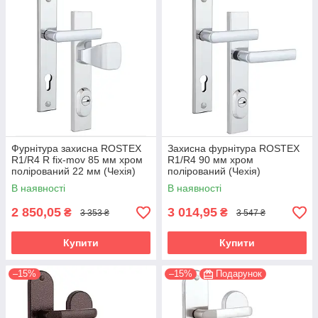
Фурнітура захисна ROSTEX
Захисна фурнітура ROSTEX
R1/R4 R fix-mov 85 мм хром
R1/R4 90 мм хром
полірований 22 мм (Чехія)
полірований (Чехія)
В наявності
В наявності
2 850,05
3 014,95
₴
₴
3 353 ₴
3 547 ₴
Купити
Купити
–15%
–15%
Подарунок