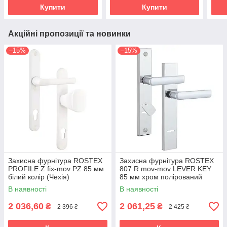
Купити
Купити
Акційні пропозиції та новинки
–15%
–15%
Захисна фурнітура ROSTEX
Захисна фурнітура ROSTEX
PROFILE Z fix-mov PZ 85 мм
807 R mov-mov LEVER KEY
білий колір (Чехія)
85 мм хром полірований
(Чехія)
В наявності
В наявності
2 036,60
2 061,25
₴
₴
2 396 ₴
2 425 ₴