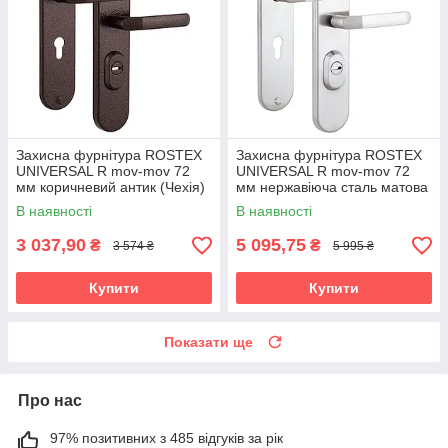
Захисна фурнітура ROSTEX
Захисна фурнітура ROSTEX
UNIVERSAL R mov-mov 72
UNIVERSAL R mov-mov 72
мм коричневий антик (Чехія)
мм нержавіюча сталь матова
3 клас (Чехія)
В наявності
В наявності
3 037,90
5 095,75
₴
₴
3 574 ₴
5 995 ₴
Купити
Купити
Показати ще
Про нас
97% позитивних з 485 відгуків за рік