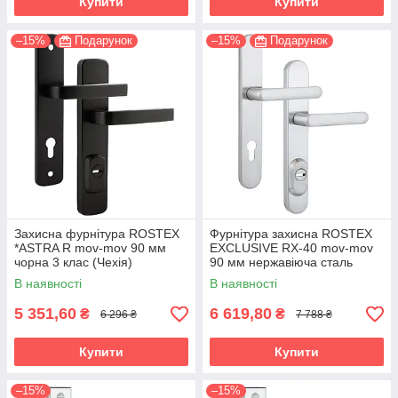
Купити
Купити
–15%
Подарунок
–15%
Подарунок
Захисна фурнітура ROSTEX
Фурнітура захисна ROSTEX
*ASTRA R mov-mov 90 мм
EXCLUSIVE RX-40 mov-mov
чорна 3 клас (Чехія)
90 мм нержавіюча сталь
матова 3 клас (Чехія)
В наявності
В наявності
5 351,60
6 619,80
₴
₴
6 296 ₴
7 788 ₴
Купити
Купити
–15%
–15%