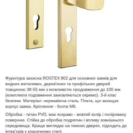
Фурнітура захисна ROSTEX 802 для основних замків для
вхідних металевих, дерев'яних та профільних дверей
товщиною 38-55 мм з можливістю продовження до 100 мм
(комплекти подовження замовляються окремо). З-й клас
безпеки. Матеріал: нержавіюча сталь. Плата, що захищає
корпус замка. Кріплення - болти М8.
Обробка - титан PVD, має яскраво - жовтий колір і поліровану
поверхню. Стійка до обробка подряпин і впливу зовнішнього
середовища. Краще виглядає на темних дверях, підходить до
інтер'єрів у класичному стилі.