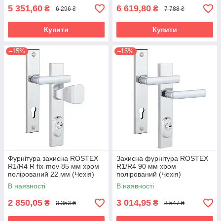
5 351,60
6 619,80
₴
₴
6 296 ₴
7 788 ₴
Купити
Купити
–15%
–15%
Фурнітура захисна ROSTEX
Захисна фурнітура ROSTEX
R1/R4 R fix-mov 85 мм хром
R1/R4 90 мм хром
полірований 22 мм (Чехія)
полірований (Чехія)
В наявності
В наявності
2 850,05
3 014,95
₴
₴
3 353 ₴
3 547 ₴