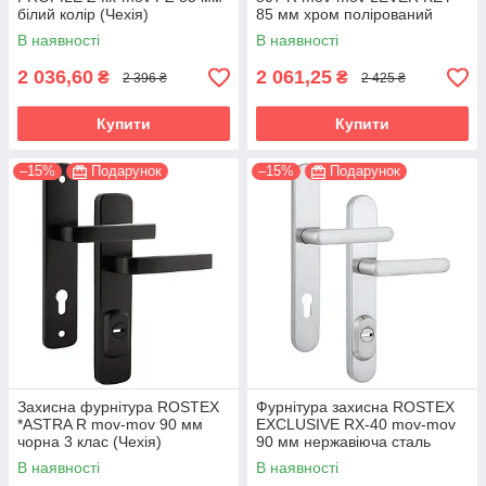
білий колір (Чехія)
85 мм хром полірований
(Чехія)
В наявності
В наявності
2 036,60
2 061,25
₴
₴
2 396 ₴
2 425 ₴
Купити
Купити
–15%
Подарунок
–15%
Подарунок
Захисна фурнітура ROSTEX
Фурнітура захисна ROSTEX
*ASTRA R mov-mov 90 мм
EXCLUSIVE RX-40 mov-mov
чорна 3 клас (Чехія)
90 мм нержавіюча сталь
матова 3 клас (Чехія)
В наявності
В наявності