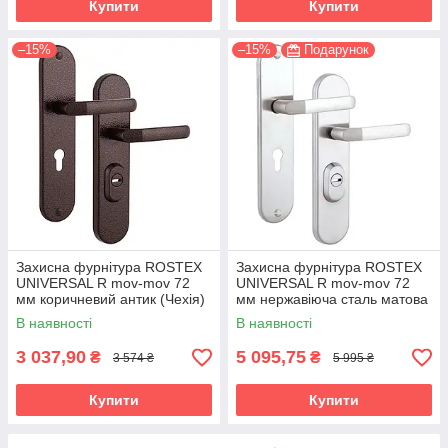
Купити
Купити
–15%
–15%
Подарунок
Захисна фурнітура ROSTEX
Захисна фурнітура ROSTEX
UNIVERSAL R mov-mov 72
UNIVERSAL R mov-mov 72
мм коричневий антик (Чехія)
мм нержавіюча сталь матова
3 клас (Чехія)
В наявності
В наявності
3 037,90
5 095,75
₴
₴
3 574 ₴
5 995 ₴
Купити
Купити