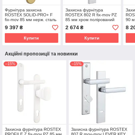
Фурнітура захисна
Захисна фурнітура
Захи
ROSTEX SOLID-PRO+ F
ROSTEX 802 R fix-mov PZ
ROST
fix-mov 85 мм нерж. сталь
85 мм хром полірований
90 м
матовий титан pvd 13 мм
(Чехія)
Hran
9 397
2 674
8 2
₴
₴
(Чехія)
Купити
Купити
Акційні пропозиції та новинки
–15%
–15%
Захисна фурнітура ROSTEX
Захисна фурнітура ROSTEX
PROFILE Z fix-mov PZ 85 мм
807 R mov-mov LEVER KEY