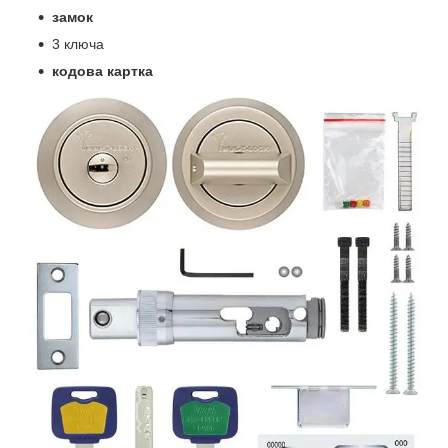
замок
3 ключа
кодова картка