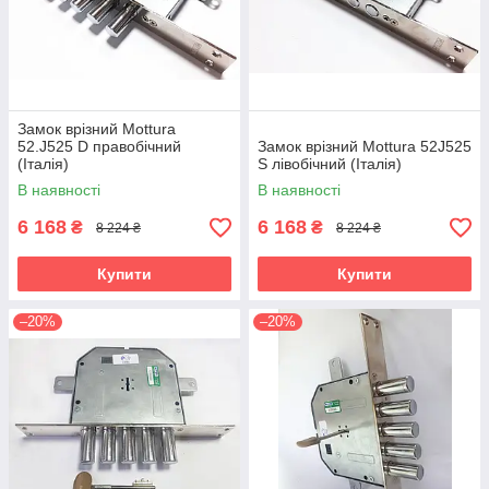
Замок врізний Mottura
52.J525 D правобічний
Замок врізний Mottura 52J525
(Італія)
S лівобічний (Італія)
В наявності
В наявності
6 168
6 168
₴
₴
8 224 ₴
8 224 ₴
Купити
Купити
–20%
–20%