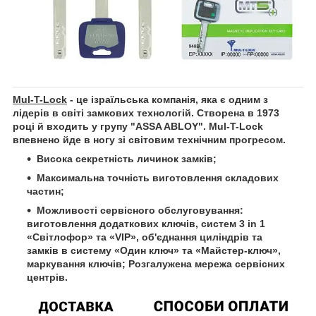
Mul-T-Lock
- це ізраїльська компанія, яка є одним з
лідерів в світі замкових технологій. Створена в 1973
році й входить у групу "ASSA ABLOY". Mul-T-Lock
впевнено йде в ногу зі світовим технічним прогресом.
Висока секретність личинок замків;
Максимальна точність виготовлення складових
частин;
Можливості сервісного обслуговування:
виготовлення додаткових ключів, систем 3 in 1
«Світлофор» та «VIP», об'єднання циліндрів та
замків в систему «Один ключ» та «Майстер-ключ»,
маркування ключів; Розгалужена мережа сервісних
центрів.