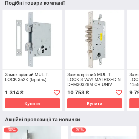
Подібні товари компанії
Замок врізний MUL-T-
Замок врізний MUL-T-
Замо
LOCK 352K (Ізраїль)
LOCK 3-WAY MATRIX+DIN
LOC
DFM30328M CR UNIV
415
ВЅ65мм 85мм 3KEY
BRU
1 314
10 753
9 7
₴
₴
MTR_M 100мм w/o_SP
ВЅ63
(Ізраїль)
(Ізра
Купити
Купити
Акційні пропозиції та новинки
–30%
–30%