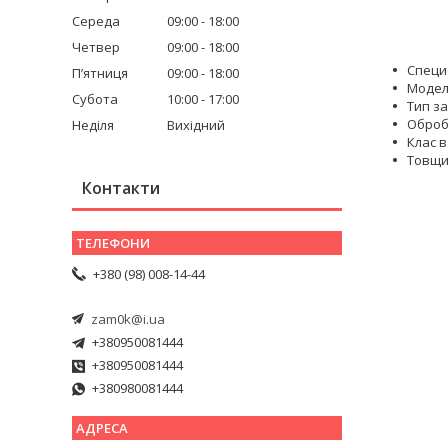
Середа
09:00
18:00
Четвер
09:00
18:00
Специф
Пʼятниця
09:00
18:00
Модел
Субота
10:00
17:00
Тип за
Оброб
Неділя
Вихідний
Клас в
Товщин
Контакти
+380 (98) 008-14-44
zam0k@i.ua
+380950081444
+380950081444
+380980081444