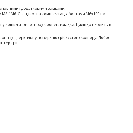
основними і додатковими замками.
ки M8 / M6. Стандартна комплектація болтами М6х100 на
ну кріпильного отвору броненакладки. Циліндр входить в
іровану дзеркальну поверхню сріблястого кольору. Добре
інтер'єрів.