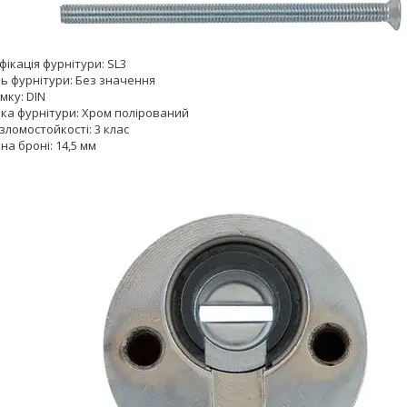
ікація фурнітури: SL3
ь фурнітури: Без значення
мку: DIN
ка фурнітури: Хром полірований
зломостойкості: 3 клас
а броні: 14,5 мм