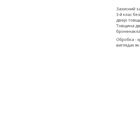
Захисний з
3-й клас бе
двері товщ
Товщина дв
броненаклад
Обробка - х
виглядає як 