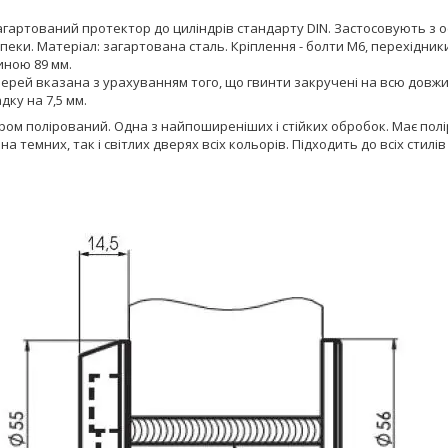
агартований протектор до циліндрів стандарту DIN. Застосовують з 
зпеки. Матеріал: загартована сталь. Кріплення - болти М6, перехідни
иною 89 мм.
ерей вказана з урахуванням того, що гвинти закручені на всю довжи
ку на 7,5 мм.
ром полірований. Одна з найпоширеніших і стійких обробок. Має пол
на темних, так і світлих дверях всіх кольорів. Підходить до всіх стилів 