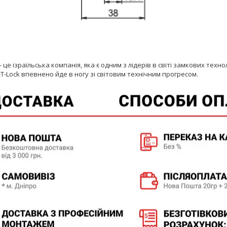
- це ізраїльська компанія, яка є одним з лідерів в світі замкових техн
-T-Lock впевнено йде в ногу зі світовим технічним прогресом.