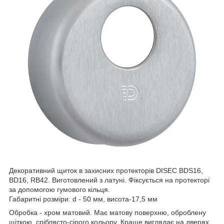
Декоративний щиток в захисних протекторів DISEC BDS16,
BD16, RB42. Виготовлений з латуні. Фіксується на протекторі
за допомогою гумового кільця.
Габаритні розміри: d - 50 мм, висота-17,5 мм
Обробка - хром матовий. Має матову поверхню, оброблену
щіткою, сріблясто-сірого кольору. Краще виглядає на дверях