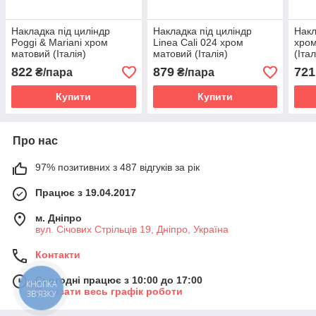
Накладка під циліндр
Накладка під циліндр
Накл
Poggi & Mariani хром
Linea Cali 024 хром
хром
матовий (Італія)
матовий (Італія)
(Італ
822
879
721
₴/пара
₴/пара
Купити
Купити
Про нас
97% позитивних з 487 відгуків за рік
Працює з 19.04.2017
м. Дніпро
вул. Січових Стрільців 19, Дніпро, Україна
Контакти
Сьогодні працює з 10:00 до 17:00
КНОПКА
Показати весь графік роботи
ЗВ'ЯЗКУ