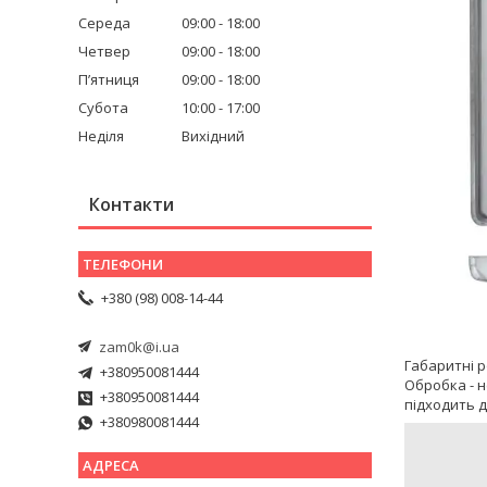
Середа
09:00
18:00
Четвер
09:00
18:00
Пʼятниця
09:00
18:00
Субота
10:00
17:00
Неділя
Вихідний
Контакти
+380 (98) 008-14-44
zam0k@i.ua
Габаритні ро
+380950081444
Обробка - 
+380950081444
підходить д
+380980081444