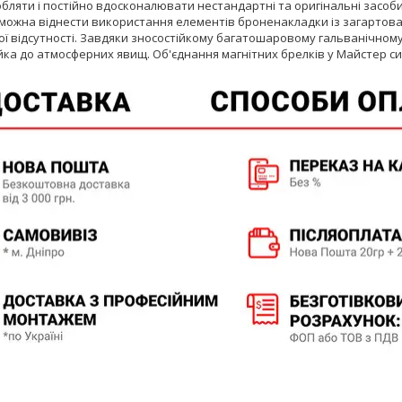
бляти і постійно вдосконалювати нестандартні та оригінальні засоб
ожна віднести використання елементів броненакладки із загартовано
ої відсутності. Завдяки зносостійкому багатошаровому гальванічному
ійка до атмосферних явищ. Об'єднання магнітних брелків у Майстер сис