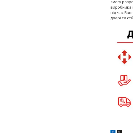
змогу розро
виробника м
під час Ваш
двері та ст