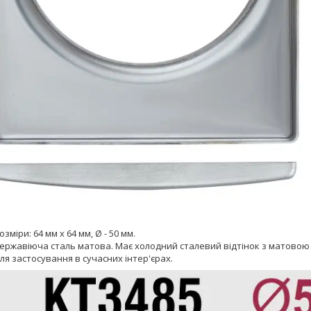
зміри: 64 мм х 64 мм, Ø - 50 мм.
нержавіюча сталь матова. Має холодний сталевий відтінок з матово
ля застосування в сучасних інтер'єрах.