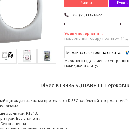
Купити
Купити
+380 (98) 008-14-44
повернення товару протягом 14 д
У компанії підключені електронні 
покидаючи сайту.
DiSec KT3485 SQUARE IT нержаві
й щиток для захисних протекторів DISEC зроблений з нержавіючої ст
аморізами.
ція фурнітури: KT3485
рнітури: Без значення
: Без значення
фурнітури: нержавіюча сталь матова