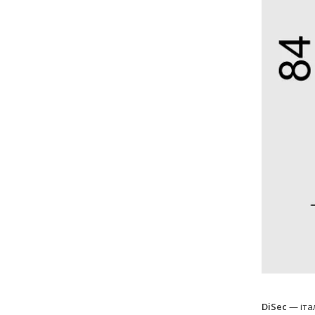
DiSec
— іта