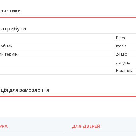
еристики
 атрибути
Disec
робник
Італія
ий термін
24 міс
Латунь
Накладка
ція для замовлення
УРА
ДЛЯ ДВЕРЕЙ