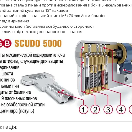
тована сталь з пінами проти висвердлювання з боків 5 нікельованих
ий запірний кулачок із 15° нахилом
ьований закріплювальний гвинт M5x76 mm Анти-бампінг
т від виривання
оронній ключ (вставляється будь-якою стороною).
т ключів від несанкціонованого копіювання
тація: