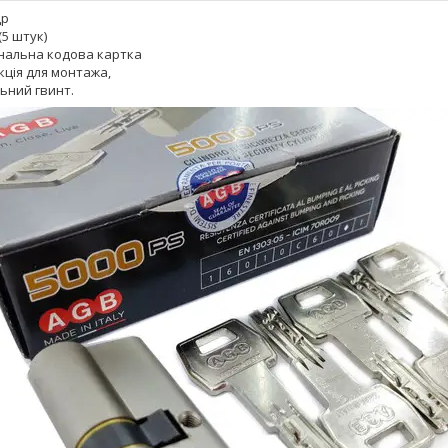
др
(5 штук)
нальна кодова картка
кція для монтажа,
ьний гвинт.