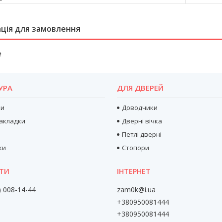
ція для замовлення
₴
УРА
ДЛЯ ДВЕРЕЙ
ри
Доводчики
акладки
Дверні вічка
Петлі дверні
ки
Стопори
) 008-14-44
zam0k@i.ua
+380950081444
+380950081444