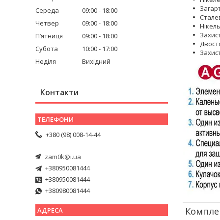
Загар
Середа
09:00
18:00
Сталев
Четвер
09:00
18:00
Нікел
Захис
Пʼятниця
09:00
18:00
Двост
Субота
10:00
17:00
Захис
Неділя
Вихідний
Контакти
+380 (98) 008-14-44
zam0k@i.ua
+380950081444
+380950081444
+380980081444
Комплек