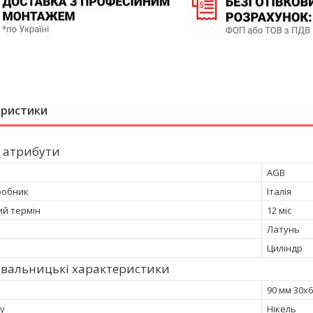
еристики
 атрибути
AGB
робник
Італія
ий термін
12 міс
Латунь
Циліндр
увальницькі характеристики
90 мм 30x
ку
Нікель