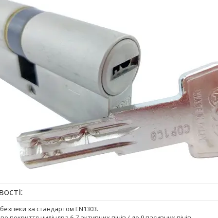
ості:
 безпеки за стандартом EN1303.
ве покриття циліндра 6-7 активних пінів / до 9 пасивних пінів