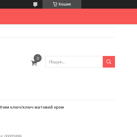
Кошик
 90 мм ключ/ключ матовий хром
д:
00005899