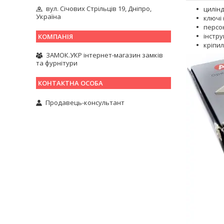
вул. Січових Стрільців 19, Дніпро,
цилін
Україна
ключі 
персо
інстру
кріпил
ЗАМОК.УКР інтернет-магазин замків
та фурнітури
Продавець-консультант