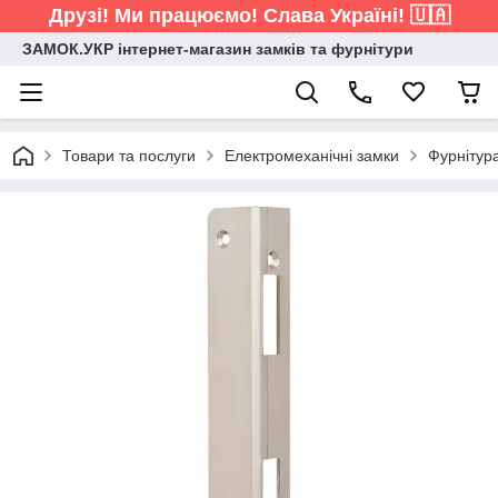
Друзі! Ми працюємо! Слава Україні! 🇺🇦
ЗАМОК.УКР інтернет-магазин замків та фурнітури
Товари та послуги
Електромеханічні замки
Фурнітур