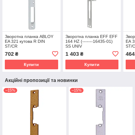
Зворотна планка ABLOY
Зворотна планка EFF EFF
Звор
EA 321 кутова R DIN
164 HZ (-------16435-01)
ЕА 3
ST/CR
SS UNIV
ST/
702
1 403
464
₴
₴
Купити
Купити
Акційні пропозиції та новинки
–15%
–15%