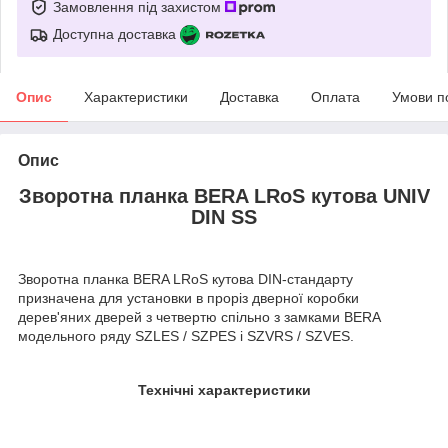
Замовлення під захистом
Доступна доставка
Опис
Характеристики
Доставка
Оплата
Умови п
Опис
Зворотна планка BERA LRoS кутова UNIV
DIN SS
Зворотна планка BERA LRoS кутова DIN-стандарту
призначена для установки в проріз дверної коробки
дерев'яних дверей з четвертю спільно з замками BERA
модельного ряду SZLES / SZPES і SZVRS / SZVES.
Технічні характеристики