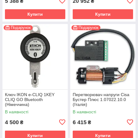
5 388
20 952
₴
₴
Купити
Купити
Подарунок
Подарунок
Ключ IKON e-CLIQ 1KEY
Перетворювач напруги Cisa
CLIQ GO Bluetooth
Бустер Плюс 1.07022.10.0
(Німеччина)
(Італія)
В наявності
В наявності
4 500
6 415
₴
₴
Купити
Купити