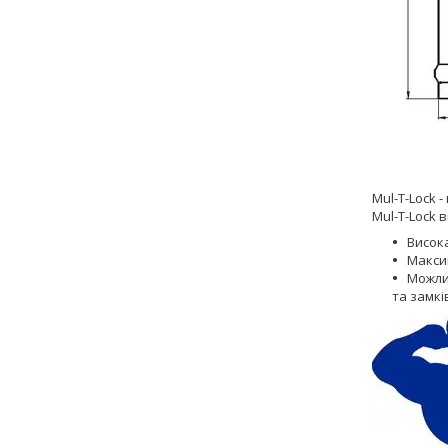
Mul-T-Lock -
Mul-T-Lock 
Висока
Макси
Можлив
та замкі