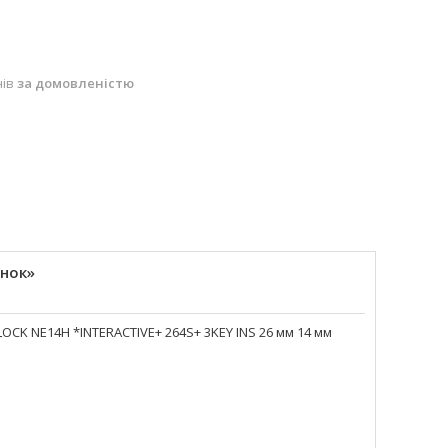
нів
за домовленістю
унок»
CK NE14H *INTERACTIVE+ 264S+ 3KEY INS 26 мм 14 мм