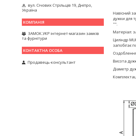
вул. Січових Стрільців 19, Дніпро,
Україна
Навісний за
дужки для т
"".
Матеріал: з
ЗАМОК.УКР інтернет-магазин замків
та фурнітури
Циліндр MUL
запобігає 
Оздоблення
Висота дужк
Продавець-консультант
Діаметр дуж
Комплектаці