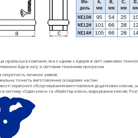
 це ізраїльська компанія, яка є одним з лідерів в світі замкових техно
впевнено йде в ногу зі світовим технічним прогресом.
 секретність личинок замків;
мальна точність виготовлення складових частин;
ості сервісного обслуговування:виготовлення додаткових ключів, сист
в в систему «Один ключ» та «Майстер-ключ», маркування ключів; Роз