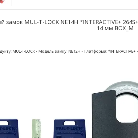
ий замок MUL-T-LOCK NE14H *INTERACTIVE+ 264S+
14 мм BOX_M
дукту: MUL-T-LOCK • Модель замку: NE12H • Платформа: *INTERACTIVE+ •