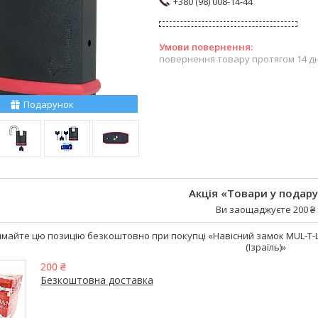
+380 (98) 008-14-44
повернення товару протягом 14 д
Подарунок
Акція «Товари у подар
Ви заощаджуєте 200 ₴
майте цю позицію безкоштовно при покупці «Навісний замок MUL-T-LO
(Ізраїль)»
200 ₴
Безкоштовна доставка