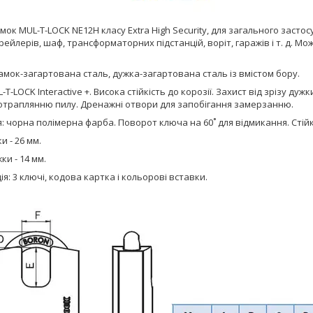
мок MUL-T-LOCK NE12Н класу Extra High Security, для загального заст
рейлерів, шаф, трансформаторних підстанцій, воріт, гаражів і т. д. Мо
амок-загартована сталь, дужка-загартована сталь із вмістом бору.
-T-LOCK Interactive +. Висока стійкість до корозії. Захист від зрізу д
потраплянню пилу. Дренажні отвори для запобігання замерзанню.
: чорна полімерна фарба. Поворот ключа на 60˚ для відмикання. Сті
и - 26 мм.
ки - 14 мм.
я: 3 ключі, кодова картка і кольорові вставки.