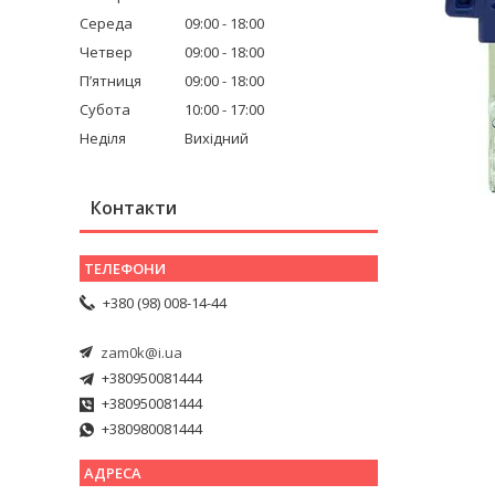
Середа
09:00
18:00
Четвер
09:00
18:00
Пʼятниця
09:00
18:00
Субота
10:00
17:00
Неділя
Вихідний
Контакти
+380 (98) 008-14-44
zam0k@i.ua
+380950081444
+380950081444
+380980081444