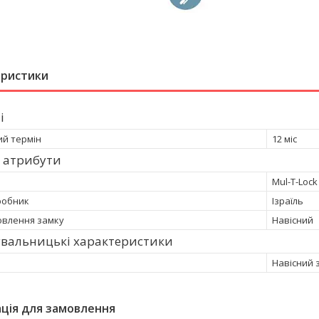
еристики
і
ий термін
12 міс
 атрибути
Mul-T-Lock
робник
Ізраїль
овлення замку
Навісний
увальницькі характеристики
Навісний 
ція для замовлення