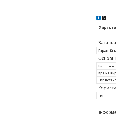
Характ
Загальн
Гарантійн
Основні
Виробник
Країна ви
Тип встан
Корист
Тип
Інформа