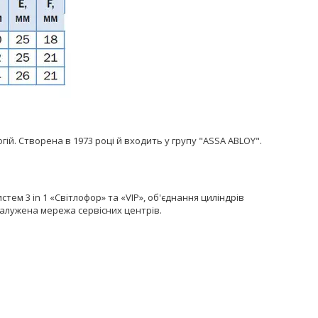
логій. Створена в 1973 році й входить у групу "ASSA ABLOY".
ем 3 in 1 «Світлофор» та «VIP», об'єднання циліндрів
галужена мережа сервісних центрів.