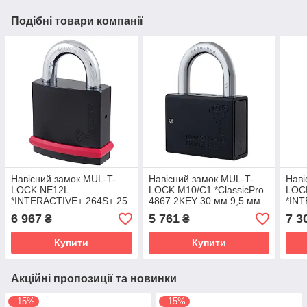
Подібні товари компанії
Навісний замок MUL-T-
Навісний замок MUL-T-
Наві
LOCK NE12L
LOCK M10/C1 *ClassicPro
LOC
*INTERACTIVE+ 264S+ 25
4867 2KEY 30 мм 9,5 мм
*IN
мм 12 мм BOX_M (Ізраїль)
(Ізраїль)
3KEY
6 967
5 761
7 3
₴
₴
(Ізра
Купити
Купити
Акційні пропозиції та новинки
–15%
–15%