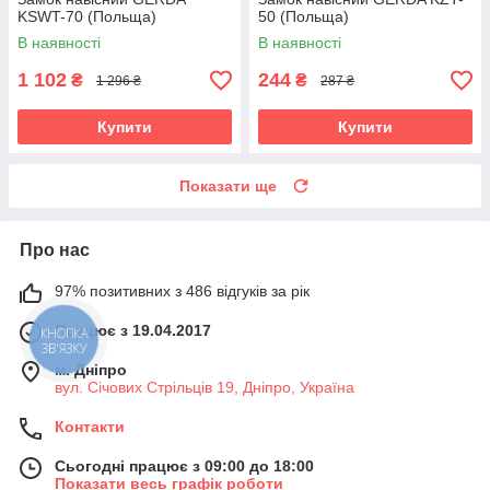
KSWT-70 (Польща)
50 (Польща)
В наявності
В наявності
1 102
244
₴
₴
1 296 ₴
287 ₴
Купити
Купити
Показати ще
Про нас
97% позитивних з 486 відгуків за рік
Працює з 19.04.2017
КНОПКА
ЗВ'ЯЗКУ
м. Дніпро
вул. Січових Стрільців 19, Дніпро, Україна
Контакти
Сьогодні працює з 09:00 до 18:00
Показати весь графік роботи