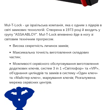
Mul-T-Lock - це ізраїльська компанія, яка є одним з лідерів в
світі замкових технологій. Створена в 1973 році й входить у
групу "ASSA ABLOY". Mul-T-Lock впевнено йде в ногу зі
світовим технічним прогресом.
Висока секретність личинок замків;
Максимальна точність виготовлення складових
частин;
Можливості сервісного обслуговування:виготовлення
додаткових ключів, систем 3 in 1 «Світлофор» та «VIP»,
об'єднання циліндрів та замків в систему «Один ключ»
та «Майстер-ключ», маркування ключів; Розгалужена
мережа сервісних центрів.