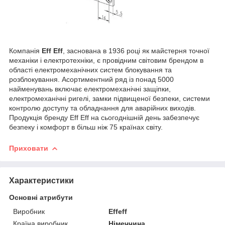
Компанія
Eff Eff
, заснована в 1936 році як майстерня точної
механіки і електротехніки, є провідним світовим брендом в
області електромеханічних систем блокування та
розблокування. Асортиментний ряд із понад 5000
найменувань включає електромеханічні защіпки,
електромеханічні ригелі, замки підвищеної безпеки, системи
контролю доступу та обладнання для аварійних виходів.
Продукція бренду Eff Eff на сьогоднішній день забезпечує
безпеку і комфорт в більш ніж 75 країнах світу.
Приховати
Характеристики
Основні атрибути
Виробник
Effeff
Країна виробник
Німеччина