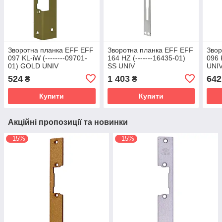
Зворотна планка EFF EFF
Зворотна планка EFF EFF
Звор
097 KL-iW (--------09701-
164 HZ (-------16435-01)
096 
01) GOLD UNIV
SS UNIV
UNI
524
1 403
642
₴
₴
Купити
Купити
Акційні пропозиції та новинки
–15%
–15%