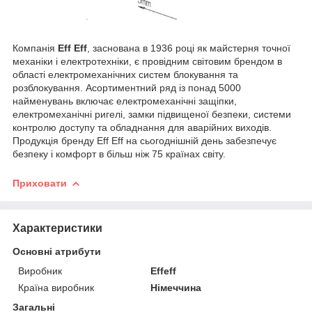
Компанія
Eff Eff
, заснована в 1936 році як майстерня точної
механіки і електротехніки, є провідним світовим брендом в
області електромеханічних систем блокування та
розблокування. Асортиментний ряд із понад 5000
найменувань включає електромеханічні защіпки,
електромеханічні ригелі, замки підвищеної безпеки, системи
контролю доступу та обладнання для аварійних виходів.
Продукція бренду Eff Eff на сьогоднішній день забезпечує
безпеку і комфорт в більш ніж 75 країнах світу.
Приховати
Характеристики
Основні атрибути
Виробник
Effeff
Країна виробник
Німеччина
Загальні