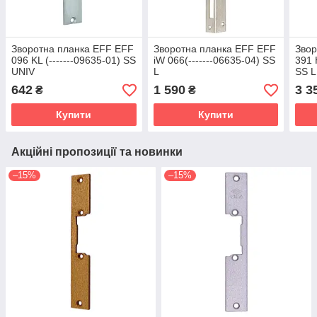
Зворотна планка EFF EFF
Зворотна планка EFF EFF
Звор
096 KL (-------09635-01) SS
iW 066(-------06635-04) SS
391 
UNIV
L
SS L
642
1 590
3 3
₴
₴
Купити
Купити
Акційні пропозиції та новинки
–15%
–15%