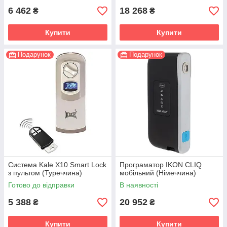
6 462
18 268
₴
₴
Купити
Купити
Подарунок
Подарунок
Система Kale X10 Smart Lock
Програматор IKON CLIQ
з пультом (Туреччина)
мобільний (Німеччина)
Готово до відправки
В наявності
5 388
20 952
₴
₴
Купити
Купити