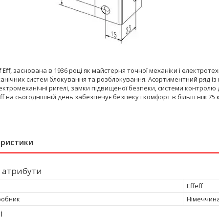
f Eff
, заснована в 1936 році як майстерня точної механіки і електротех
анічних систем блокування та розблокування. Асортиментний ряд із
ектромеханічні ригелі, замки підвищеної безпеки, системи контролю 
Eff на сьогоднішній день забезпечує безпеку і комфорт в більш ніж 75 к
еристики
 атрибути
Effeff
робник
Німеччин
і