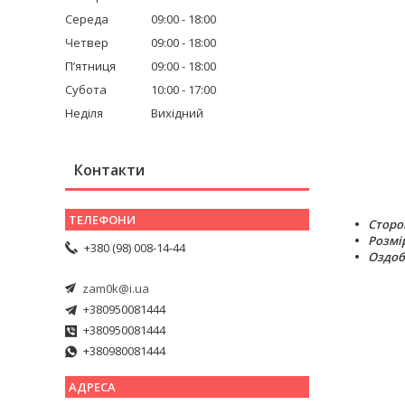
Середа
09:00
18:00
Четвер
09:00
18:00
Пʼятниця
09:00
18:00
Субота
10:00
17:00
Неділя
Вихідний
Контакти
Сторо
Розмі
+380 (98) 008-14-44
Оздоб
zam0k@i.ua
+380950081444
+380950081444
+380980081444