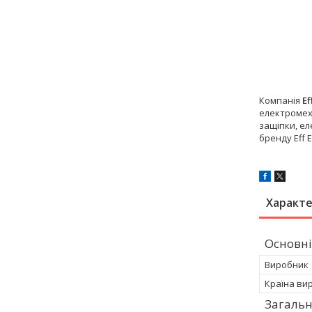
Компанія
Ef
електромех
защіпки, ел
бренду Eff 
Характ
Основні
Виробник
Країна ви
Загальн