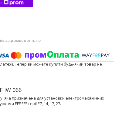
 з
нів
за домовленістю
платежі. Тепер ви можете купити будь-який товар не
F iW 066
ку, яка призначена для установки електромеханічних
ми EFF EFF серії Е7, 14, 17, 27.