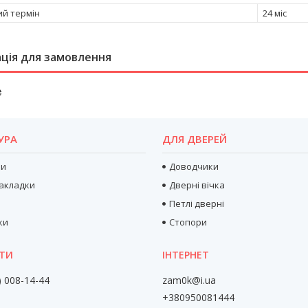
ий термін
24 міс
ція для замовлення
₴
УРА
ДЛЯ ДВЕРЕЙ
ри
Доводчики
акладки
Дверні вічка
Петлі дверні
ки
Стопори
) 008-14-44
zam0k@i.ua
+380950081444