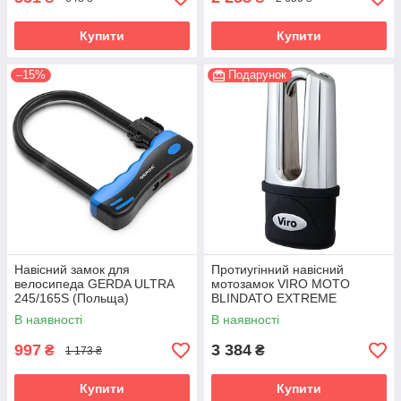
Купити
Купити
–15%
Подарунок
Навісний замок для
Протиугінний навісний
велосипеда GERDA ULTRA
мотозамок VIRO MOTO
245/165S (Польща)
BLINDATO EXTREME
STAINLESS_STEEL 3KEY 83
В наявності
В наявності
мм (Італія)
997
3 384
₴
₴
1 173 ₴
Купити
Купити