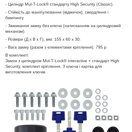
- Циліндр Mul-T-Lock® стандарту High Security (Classic).
- Стійкість до маніпулювання (відмичок), свердління і
бампингу.
- Замикання замку без ключа (натисканням на циліндровий
механізм).
- Розміри (Д х В х Г), мм: 155 х 60 х 30:
- Вага замку (разом з елементами кріплення): 795 р
В комплекті:
Замок з циліндром Mul-T-Lock® Interactive + стандарт High
Security, комплект кріплення, 3 ключа і картка для
виготовлення ключів.