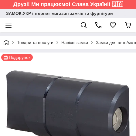
Друзі! Ми працюємо! Слава Україні! 🇺🇦
ЗАМОК.УКР інтернет-магазин замків та фурнітури
Товари та послуги
Навісні замки
Замки для авто/мот
Подарунок