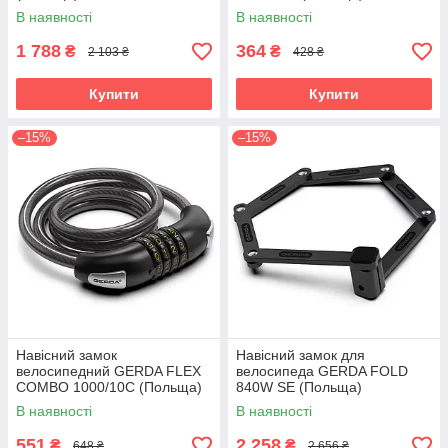
В наявності
В наявності
1 788
364
₴
₴
2 103 ₴
428 ₴
Купити
Купити
–15%
–15%
Навісний замок
Навісний замок для
велосипедний GERDA FLEX
велосипеда GERDA FOLD
COMBO 1000/10C (Польща)
840W SE (Польща)
В наявності
В наявності
551
2 258
₴
₴
648 ₴
2 656 ₴