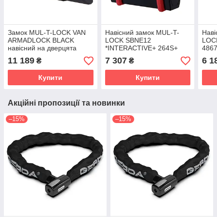
Замок MUL-T-LOCK VAN
Навісний замок MUL-T-
Наві
ARMADLOCK BLACK
LOCK SBNE12
LOCK
навісний на дверцята
*INTERACTIVE+ 264S+
4867
автомобіля 223G+ 3KEY
3KEY 18 мм 12 мм
чорн
11 189
7 307
6 1
₴
₴
DND3D_BLUE_INS
(Ізраїль)
(Ізраїль)
Купити
Купити
Акційні пропозиції та новинки
–15%
–15%