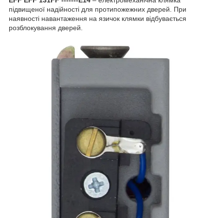
EFF EFF 131FF -------E14
– електромеханічна клямка
підвищеної надійності для протипожежних дверей. При
наявності навантаження на язичок клямки відбувається
розблокування дверей.