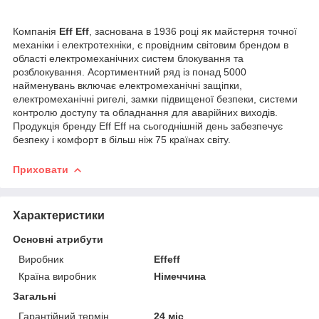
Компанія
Eff Eff
, заснована в 1936 році як майстерня точної
механіки і електротехніки, є провідним світовим брендом в
області електромеханічних систем блокування та
розблокування. Асортиментний ряд із понад 5000
найменувань включає електромеханічні защіпки,
електромеханічні ригелі, замки підвищеної безпеки, системи
контролю доступу та обладнання для аварійних виходів.
Продукція бренду Eff Eff на сьогоднішній день забезпечує
безпеку і комфорт в більш ніж 75 країнах світу.
Приховати
Характеристики
Основні атрибути
Виробник
Effeff
Країна виробник
Німеччина
Загальні
Гарантійний термін
24 міс