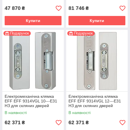
47 870
81 746
₴
₴
Купити
Купити
Подарунок
Подарунок
Електромеханічна клямка
Електромеханічна клямка
EFF EFF 9314VGL 10---E31
EFF EFF 9314VGL 12---E31
НЗ для скляних дверей
НЗ для скляних дверей
В наявності
В наявності
62 371
62 371
₴
₴