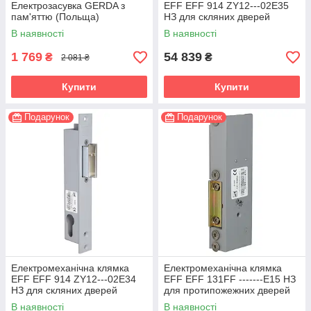
Електрозасувка GERDA з
EFF EFF 914 ZY12---02E35
пам'яттю (Польща)
НЗ для скляних дверей
В наявності
В наявності
1 769
54 839
₴
₴
2 081 ₴
Купити
Купити
Подарунок
Подарунок
Електромеханічна клямка
Електромеханічна клямка
EFF EFF 914 ZY12---02E34
EFF EFF 131FF -------E15 НЗ
НЗ для скляних дверей
для протипожежних дверей
В наявності
В наявності