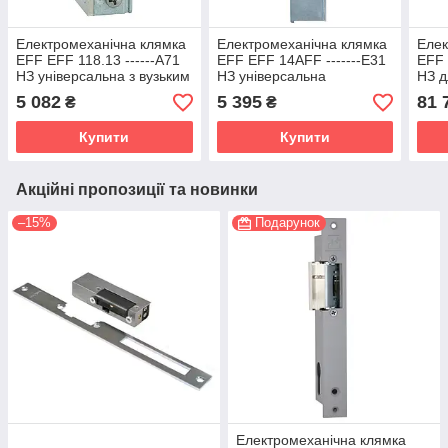
Електромеханічна клямка
Електромеханічна клямка
Елек
EFF EFF 118.13 ------A71
EFF EFF 14AFF -------E31
EFF 
НЗ універсальна з вузьким
НЗ універсальна
НЗ д
корпусом
стандартна
две
5 082
5 395
81 
₴
₴
Купити
Купити
Акційні пропозиції та новинки
–15%
Подарунок
Електромеханічна клямка