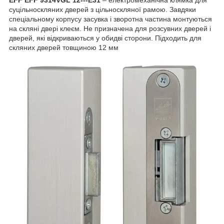
EFF EFF 9314VGL 12---E31
– електромеханічна клямка для
суцільноскляних дверей з цільноскляної рамою. Завдяки
спеціальному корпусу засувка і зворотна частина монтуються
на скляні двері клеєм. Не призначена для розсувних дверей і
дверей, які відкриваються у обидві сторони. Підходить для
скляних дверей товщиною 12 мм