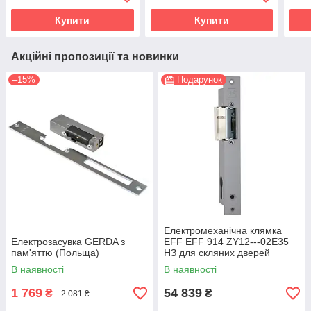
Купити
Купити
Акційні пропозиції та новинки
–15%
Подарунок
Електромеханічна клямка
Електрозасувка GERDA з
EFF EFF 914 ZY12---02E35
пам'яттю (Польща)
НЗ для скляних дверей
В наявності
В наявності
1 769
54 839
₴
₴
2 081 ₴