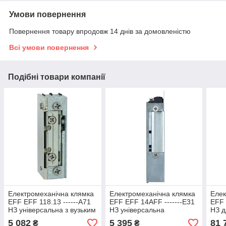
Умови повернення
Повернення товару впродовж 14 днів за домовленістю
Всі умови повернення
Подібні товари компанії
Електромеханічна клямка
Електромеханічна клямка
Елек
EFF EFF 118.13 ------A71
EFF EFF 14AFF -------E31
EFF 
НЗ універсальна з вузьким
НЗ універсальна
НЗ д
корпусом
стандартна
две
5 082
5 395
81 
₴
₴