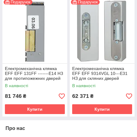
Подарунок
Подарунок
Електромеханічна клямка
Електромеханічна клямка
EFF EFF 131FF -------E14 НЗ
EFF EFF 9314VGL 10---E31
для протипожежних дверей
НЗ для скляних дверей
В наявності
В наявності
81 746
62 371
₴
₴
Купити
Купити
Про нас