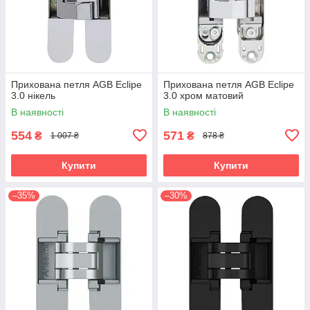
Прихована петля AGB Eclipe
Прихована петля AGB Eclipe
3.0 нікель
3.0 хром матовий
В наявності
В наявності
554
571
₴
₴
1 007 ₴
878 ₴
Купити
Купити
–35%
–30%