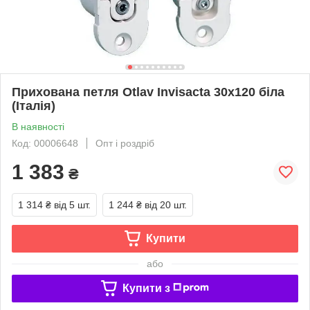
Прихована петля Otlav Invisacta 30х120 біла
(Італія)
В наявності
Код: 00006648
Опт і роздріб
1 383
₴
1 314 ₴
від 5 шт.
1 244 ₴
від 20 шт.
Купити
або
Купити з