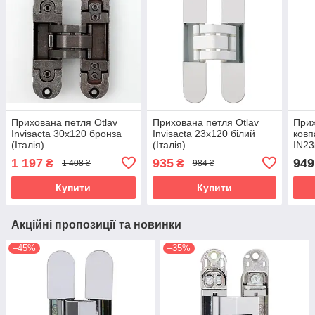
Прихована петля Otlav
Прихована петля Otlav
Прих
Invisacta 30х120 бронза
Invisacta 23х120 білий
ковп
(Італія)
(Італія)
IN23
корп
1 197
935
949
₴
₴
1 408 ₴
984 ₴
(Італ
Купити
Купити
Акційні пропозиції та новинки
–45%
–35%