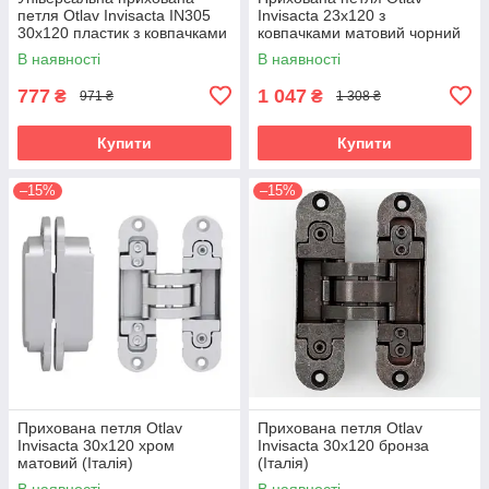
петля Otlav Invisacta IN305
Invisacta 23х120 з
30х120 пластик з ковпачками
ковпачками матовий чорний
хром матовий (Італія)
(Італія)
В наявності
В наявності
777
1 047
₴
₴
971 ₴
1 308 ₴
Купити
Купити
–15%
–15%
Прихована петля Otlav
Прихована петля Otlav
Invisacta 30х120 хром
Invisacta 30х120 бронза
матовий (Італія)
(Італія)
В наявності
В наявності