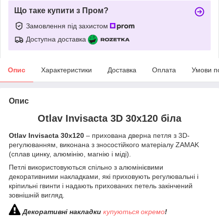
Що таке купити з Пром?
Замовлення під захистом
Доступна доставка
Опис
Характеристики
Доставка
Оплата
Умови п
Опис
Otlav Invisacta 3D 30х120 біла
Otlav Invisacta 30х120
– прихована дверна петля з 3D-
регулюванням, виконана з зносостійкого матеріалу ZAMAK
(сплав цинку, алюмінію, магнію і міді).
Петлі використовуються спільно з алюмінієвими
декоративними накладками, які приховують регулювальні і
кріпильні гвинти і надають прихованих петель закінчений
зовнішній вигляд.
Декоративні накладки
купуються окремо
!