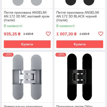
Петля прихована ANSELMI
Петля прихована ANSELMI
AN 172 3D MC матовий хром
AN 172 3D BLACK чорний
(Італія)
(Італія)
В наявності
В наявності
935,35
1 007,30
₴
₴
1 439 ₴
1 439 ₴
Купити
Купити
–20%
–20%
Універсальна прихована
Прихована петля Otlav