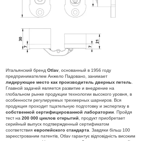
Итальянский бренд
Otlav
, основанный в 1956 году
предпринимателем Анжело Падовано, занимает
лидирующее место как производитель дверных петель
.
Главной задачей является развитие и внедрение на
глобальном рынке продукции технологии высокого уровня, в
особенности регулируемых трехмерных шарниров. Вся
продукция проходит тщательную подготовку и экспертизу в
собственной сертифицированной лаборатории
. Пройдя
тест на
200 000 циклов открытий
, продукт приобретает
серийный выпуск подтвержденный сертификатом
соответствия
европейского стандарта
. Завдяки більш 100
зареєстрованим патентів, Otlav гарантує відповідність високим