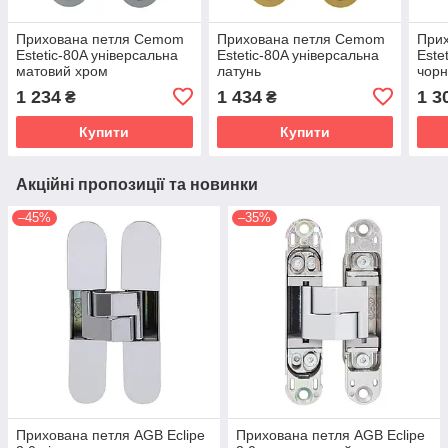
Прихована петля Cemom
Прихована петля Cemom
При
Estetic-80A універсальна
Estetic-80A універсальна
Este
матовий хром
латунь
чор
1 234
1 434
1 3
₴
₴
Купити
Купити
Акційні пропозиції та новинки
–45%
–35%
Прихована петля AGB Eclipe
Прихована петля AGB Eclipe