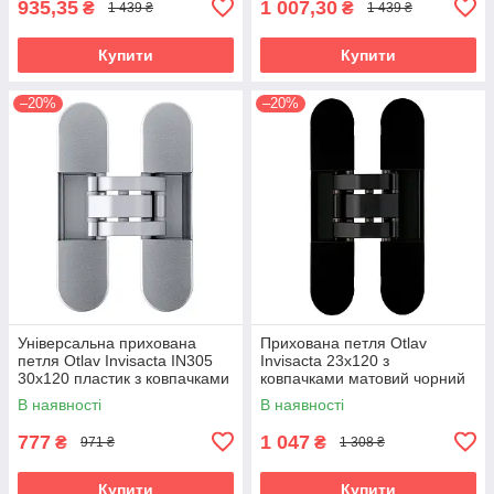
935,35
1 007,30
₴
₴
1 439 ₴
1 439 ₴
Купити
Купити
–20%
–20%
Універсальна прихована
Прихована петля Otlav
петля Otlav Invisacta IN305
Invisacta 23х120 з
30х120 пластик з ковпачками
ковпачками матовий чорний
хром матовий (Італія)
(Італія)
В наявності
В наявності
777
1 047
₴
₴
971 ₴
1 308 ₴
Купити
Купити