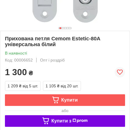
Прихована петля Cemom Estetic-80A
універсальна білий
В наявності
Код: 00006652
Опт і роздріб
1 300
₴
1 209 ₴
від 5 шт.
1 105 ₴
від 20 шт.
Купити
або
Купити з