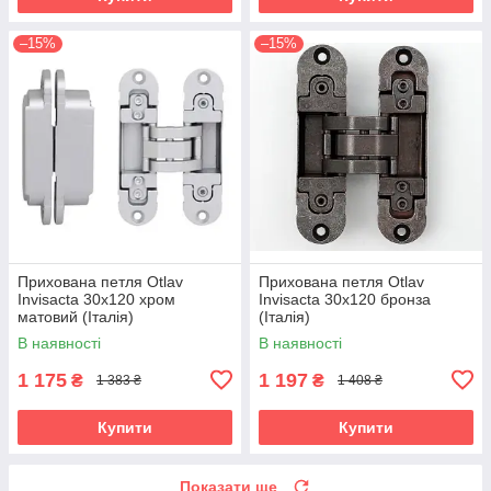
–15%
–15%
Прихована петля Otlav
Прихована петля Otlav
Invisacta 30х120 хром
Invisacta 30х120 бронза
матовий (Італія)
(Італія)
В наявності
В наявності
1 175
1 197
₴
₴
1 383 ₴
1 408 ₴
Купити
Купити
Показати ще