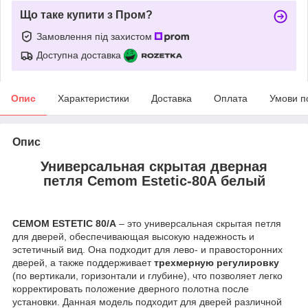
Що таке купити з Пром?
Замовлення під захистом
Доступна доставка
Опис
Характеристики
Доставка
Оплата
Умови п
Опис
Универсальная скрытая дверная
петля Cemom Estetic-80A белый
CEMOM ESTETIC 80/A
– это универсальная скрытая петля
для дверей, обеспечивающая высокую надежность и
эстетичный вид. Она подходит для лево- и правосторонних
дверей, а также поддерживает
трехмерную регулировку
(по вертикали, горизонтали и глубине), что позволяет легко
корректировать положение дверного полотна после
установки. Данная модель подходит для дверей различной