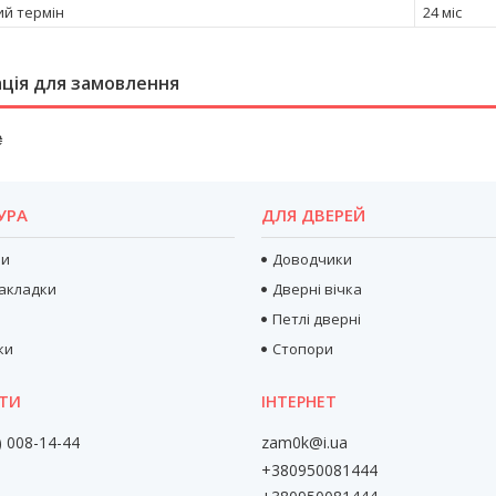
ий термін
24 міс
ція для замовлення
₴
УРА
ДЛЯ ДВЕРЕЙ
ри
Доводчики
акладки
Дверні вічка
Петлі дверні
ки
Стопори
) 008-14-44
zam0k@i.ua
+380950081444