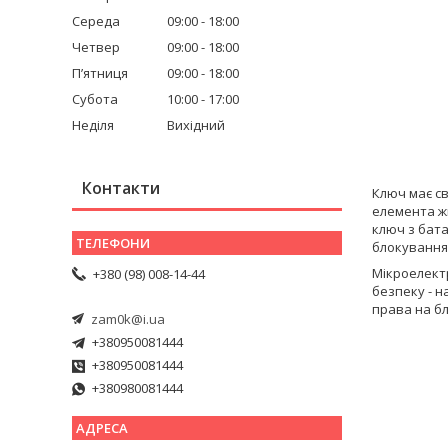
Середа
09:00
18:00
Четвер
09:00
18:00
Пʼятниця
09:00
18:00
Субота
10:00
17:00
Неділя
Вихідний
Контакти
Ключ має св
елемента жи
ключ з бат
блокування,
Мікроелект
+380 (98) 008-14-44
безпеку - н
права на бл
zam0k@i.ua
+380950081444
+380950081444
+380980081444