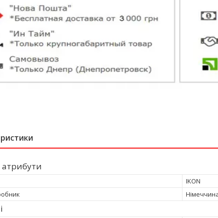
еристики
 атрибути
IKON
робник
Німеччин
і