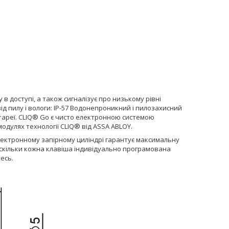
в доступі, а також сигналізує про низькому рівні
від пилу і вологи: IP-57 Водонепроникний і пилозахисний
тареї. CLIQ® Go є чисто електронною системою
одулях технології CLIQ® від ASSA ABLOY.
ектронному запірному циліндрі гарантує максимальну
 Оскільки кожна клавіша індивідуально програмована
есь.