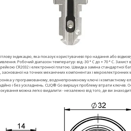
ітлову індикацію, яка показує користувачеві про надання або відмову 
влення. Робочий діапазон температур: від -30 ° C до + 70 ° C. Захист 
арейкою CR2032 і електронної платою. Швидка заміна стандартної ба
 заснованої на точних механічних компонентах і мікроелектронних м
роніка у програмованому, водонепроникному ключі і компактному ел
адійно і без ускладнень. CLIQ® Go вирішує проблему втрати ключів.
окування можна легко видалити - незалежно від того, де ви знаходит