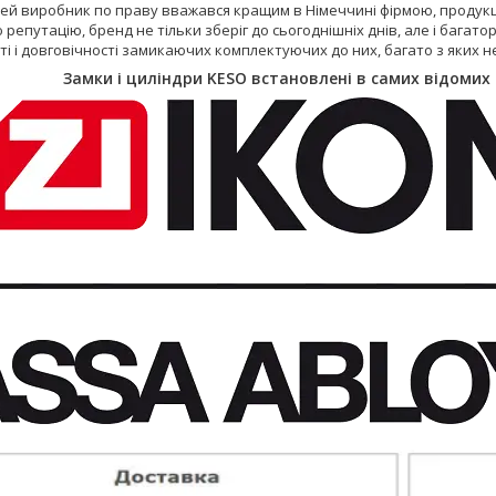
Цей виробник по праву вважався кращим в Німеччині фірмою, продукці
 репутацію, бренд не тільки зберіг до сьогоднішніх днів, але і бага
ті і довговічності замикаючих комплектуючих до них, багато з яких не
Замки і циліндри KESO встановлені в самих відомих