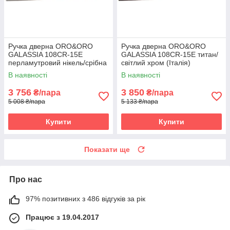
Ручка дверна ORO&ORO
Ручка дверна ORO&ORO
GALASSIA 108СR-15E
GALASSIA 108СR-15E титан/
перламутровий нікель/срібна
світлий хром (Італія)
ніч (Італія)
В наявності
В наявності
3 756
3 850
₴/пара
₴/пара
5 008 ₴/пара
5 133 ₴/пара
Купити
Купити
Показати ще
Про нас
97% позитивних з 486 відгуків за рік
Працює з 19.04.2017