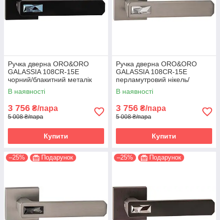
Ручка дверна ORO&ORO
Ручка дверна ORO&ORO
GALASSIA 108СR-15E
GALASSIA 108СR-15E
чорний/блакитний металік
перламутровий нікель/
(Італія)
світлий хром (Італія)
В наявності
В наявності
3 756
3 756
₴/пара
₴/пара
5 008 ₴/пара
5 008 ₴/пара
Купити
Купити
–25%
Подарунок
–25%
Подарунок