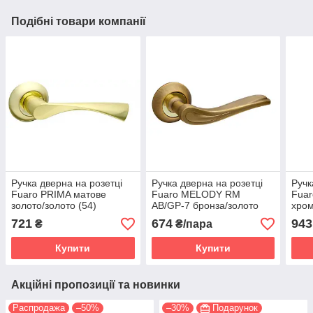
Подібні товари компанії
Ручка дверна на розетці
Ручка дверна на розетці
Ручк
Fuaro PRIMA матове
Fuaro MELODY RM
Fuar
золото/золото (54)
AB/GP-7 бронза/золото
хром
(Китай)
721
674
943
₴
₴/пара
Купити
Купити
Акційні пропозиції та новинки
Распродажа
–50%
–30%
Подарунок