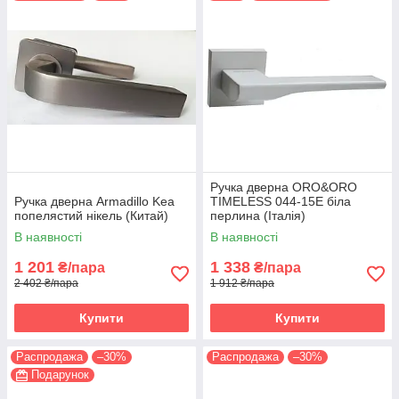
Ручка дверна ORO&ORO
Ручка дверна Armadillo Kea
TIMELESS 044-15E біла
попелястий нікель (Китай)
перлина (Італія)
В наявності
В наявності
1 201
1 338
₴/пара
₴/пара
2 402 ₴/пара
1 912 ₴/пара
Купити
Купити
Распродажа
–30%
Распродажа
–30%
Подарунок