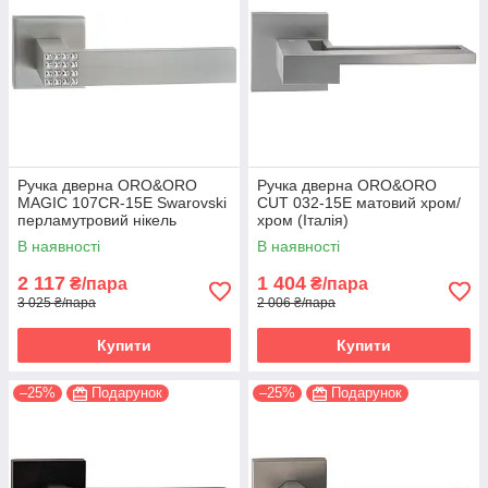
Ручка дверна ORO&ORO
Ручка дверна ORO&ORO
MAGIC 107СR-15E Swarovski
CUT 032-15E матовий хром/
перламутровий нікель
хром (Італія)
(Італія)
В наявності
В наявності
2 117
1 404
₴/пара
₴/пара
3 025 ₴/пара
2 006 ₴/пара
Купити
Купити
–25%
Подарунок
–25%
Подарунок