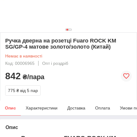
Ручка дверна на розетці Fuaro ROCK KM
SG/GP-4 матове золото/золото (Китай)
Немає в наявності
Код: 00006965
Опт і роздріб
842
₴/пара
775 ₴
від 5 пар
Опис
Характеристики
Доставка
Оплата
Умови п
Опис