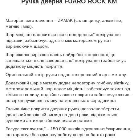
Ручка дверна FUARO ROCK KM
Матеріал виготовлення – ZAMAK (сплав цинку, алюмінію,
магнію і міді).
Шар міді, що наноситься після попередньої полірування
підстави, забезпечує адгезію між матеріалом ручки і
вирівнюючим шаром.
Шар нікелю вирівнює навіть найдрібніші нерівності,що
залишаються після завершальної полірування і забезпечує
додаткову міцність покриття.
Оригінальний колір ручки надає колерований шар з металу.
Додатковий шар з металу додає неповторну глибину відтінку,
металокерамічний шар надає міцність і забезпечує захист від
хімічного впливу, подвійне лакове покриття забезпечує захист
поверхні ручки від впливу навколишнього середовища.
Гальванічне покриття дверних ручок, дозволяє зберегти
ідеальний зовнішній вигляд на довгі роки, відрізняється
чудовими антикорозійними властивостями.
Ресурс експлуатації – 150 000 циклів відкривання/закривання,
що гарантує безвідмовну роботу двері на багато років.