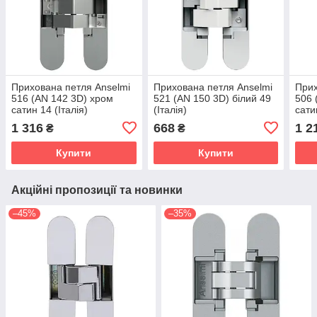
Прихована петля Anselmi
Прихована петля Anselmi
Прих
516 (AN 142 3D) хром
521 (AN 150 3D) білий 49
506 
сатин 14 (Італія)
(Італія)
сати
1 316
668
1 2
₴
₴
Купити
Купити
Акційні пропозиції та новинки
–45%
–35%