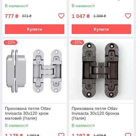
хром матовий (Італія)
(Італія)
В наявності
В наявності
777
1 047
₴
₴
971 ₴
1 308 ₴
Купити
Купити
–15%
–15%
Прихована петля Otlav
Прихована петля Otlav
Invisacta 30х120 хром
Invisacta 30х120 бронза
матовий (Італія)
(Італія)
В наявності
В наявності
1 175
1 197
₴
₴
1 383 ₴
1 408 ₴