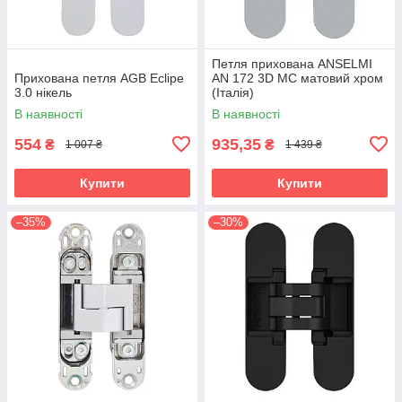
Петля прихована ANSELMI
Прихована петля AGB Eclipe
AN 172 3D MC матовий хром
3.0 нікель
(Італія)
В наявності
В наявності
554
935,35
₴
₴
1 007 ₴
1 439 ₴
Купити
Купити
–35%
–30%