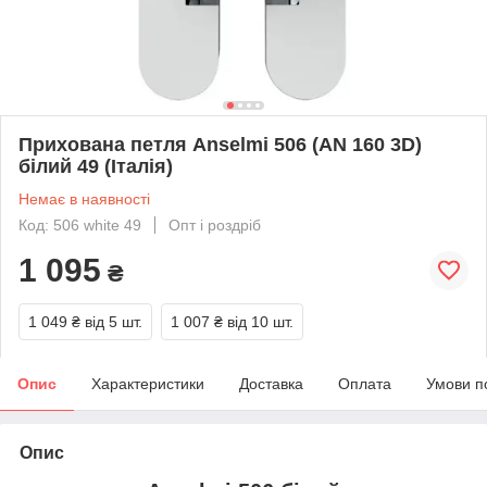
Прихована петля Anselmi 506 (AN 160 3D)
білий 49 (Італія)
Немає в наявності
Код: 506 white 49
Опт і роздріб
1 095
₴
1 049 ₴
від 5 шт.
1 007 ₴
від 10 шт.
Опис
Характеристики
Доставка
Оплата
Умови п
Опис