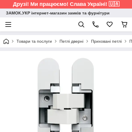
Друзі! Ми працюємо! Слава Україні! 🇺🇦
ЗАМОК.УКР інтернет-магазин замків та фурнітури
Товари та послуги
Петлі дверні
Приховані петлі
П