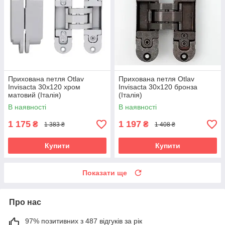
Прихована петля Otlav
Прихована петля Otlav
Invisacta 30х120 хром
Invisacta 30х120 бронза
матовий (Італія)
(Італія)
В наявності
В наявності
1 175
1 197
₴
₴
1 383 ₴
1 408 ₴
Купити
Купити
Показати ще
Про нас
97% позитивних з 487 відгуків за рік