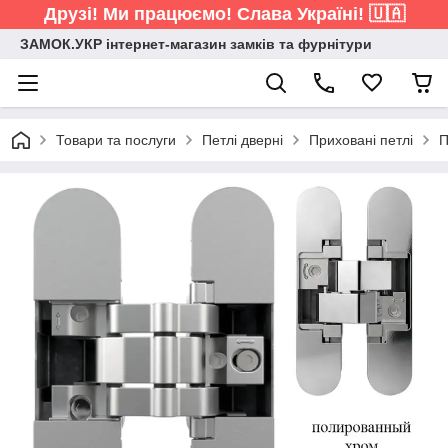
Друзі! Ми працюємо! Слава Україні! 🇺🇦
ЗАМОК.УКР інтернет-магазин замків та фурнітури
Товари та послуги
Петлі дверні
Приховані петлі
П