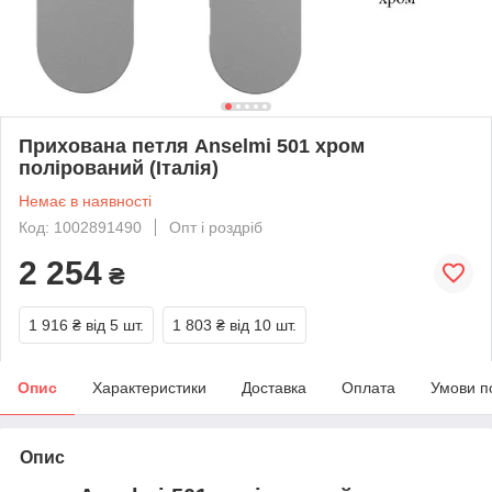
Прихована петля Anselmi 501 хром
полірований (Італія)
Немає в наявності
Код: 1002891490
Опт і роздріб
2 254
₴
1 916 ₴
від 5 шт.
1 803 ₴
від 10 шт.
Опис
Характеристики
Доставка
Оплата
Умови п
Опис