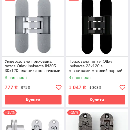
Універсальна прихована
Прихована петля Otlav
петля Otlav Invisacta IN305
Invisacta 23х120 з
30х120 пластик з ковпачками
ковпачками матовий чорний
хром матовий (Італія)
(Італія)
В наявності
В наявності
777
1 047
₴
₴
971 ₴
1 308 ₴
Купити
Купити
–15%
–15%