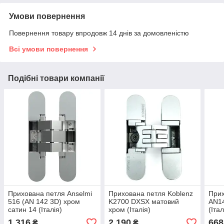
Умови повернення
Повернення товару впродовж 14 днів за домовленістю
Всі умови повернення
Подібні товари компанії
Прихована петля Anselmi
Прихована петля Koblenz
Прих
516 (AN 142 3D) хром
K2700 DXSX матовий
AN14
сатин 14 (Італія)
хром (Італія)
(Італ
1 316
2 190
668
₴
₴