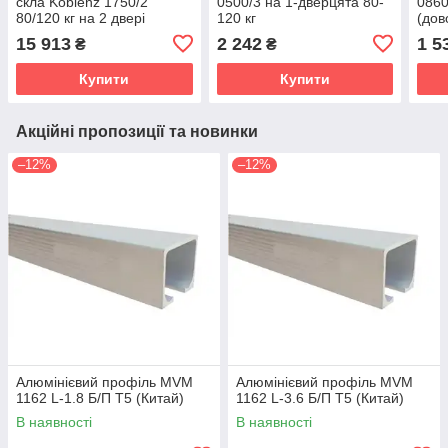
скла Koblenz 1750/2
0500/3 на 1-дверцята 80-
0860
80/120 кг на 2 двері
120 кг
(дов
15 913
2 242
1 5
₴
₴
Купити
Купити
Акційні пропозиції та новинки
–12%
–12%
Алюмінієвий профіль MVM
Алюмінієвий профіль MVM
1162 L-1.8 Б/П T5 (Китай)
1162 L-3.6 Б/П T5 (Китай)
В наявності
В наявності