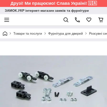
Друзі! Ми працюємо! Слава Україні! 🇺🇦
ЗАМОК.УКР інтернет-магазин замків та фурнітури
Товари та послуги
Фурнітура для дверей
Розсувні с