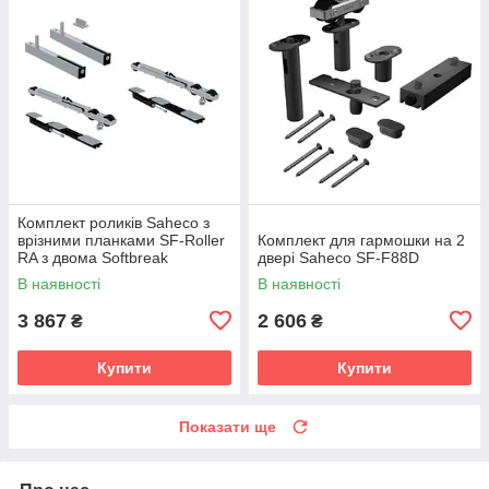
Комплект роликів Saheco з
врізними планками SF-Roller
Комплект для гармошки на 2
RA з двома Softbreak
двері Saheco SF-F88D
В наявності
В наявності
3 867
2 606
₴
₴
Купити
Купити
Показати ще