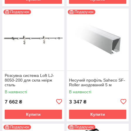
Подарунок
Подарунок
Розсувна система Loft LJ-
8050-200 для скла неірж
Несучий профіль Saheco SF-
сталь
Roller анодований 5 м
В наявності
В наявності
7 662
3 347
₴
₴
Купити
Купити
Подарунок
Подарунок