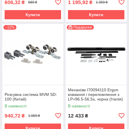
606,32
1 195,92
₴
₴
689 ₴
1 359 ₴
Купити
Купити
–12%
Подарунок
Механізм I70094110 Ergon
Розсувна система MVM SD-
ковзання і переломлення з
100 (Китай)
LP=96.5-56,5s, чорна (Італія)
В наявності
В наявності
940,72
12 433
₴
₴
1 069 ₴
Купити
Купити