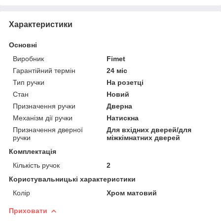
Характеристики
Основні
Виробник
Fimet
Гарантійний термін
24 міс
Тип ручки
На розетці
Стан
Новий
Призначення ручки
Дверна
Механізм дії ручки
Натискна
Призначення дверної
Для вхідних дверей/для
ручки
міжкімнатних дверей
Комплектація
Кількість ручок
2
Користувальницькі характеристики
Колір
Хром матовий
Приховати