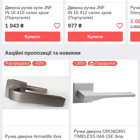
Дверна ручка купе JNF
Дверна ручка JNF
Ручк
IN.16.410 сатин хром
IN.16.412 сатин хром
Gior
(Португалія)
(Португалія)
1 0
1 043
977
₴
₴
1 302
Купити
Купити
Акційні пропозиції та новинки
Распродажа
–50%
–30%
Подарунок
Ручка дверна ORO&ORO
Ручка дверна Armadillo Kea
TIMELESS 044-15E біла