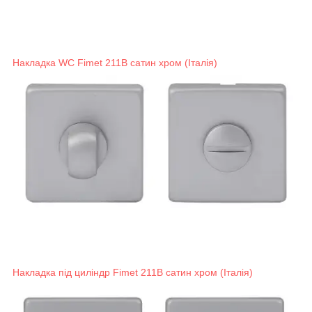
Накладка WC Fimet 211B сатин хром (Італія)
Накладка під циліндр Fimet 211B сатин хром (Італія)