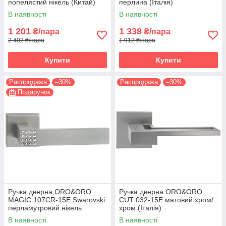
попелястий нікель (Китай)
перлина (Італія)
В наявності
В наявності
1 201
1 338
₴/пара
₴/пара
2 402 ₴/пара
1 912 ₴/пара
Купити
Купити
Распродажа
–30%
Распродажа
–30%
Подарунок
Ручка дверна ORO&ORO
Ручка дверна ORO&ORO
MAGIC 107СR-15E Swarovski
CUT 032-15E матовий хром/
перламутровий нікель
хром (Італія)
(Італія)
В наявності
В наявності