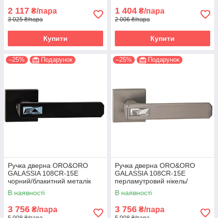
2 117
1 404
₴/пара
₴/пара
3 025 ₴/пара
2 006 ₴/пара
Купити
Купити
–25%
Подарунок
–25%
Подарунок
Ручка дверна ORO&ORO
Ручка дверна ORO&ORO
GALASSIA 108СR-15E
GALASSIA 108СR-15E
чорний/блакитний металік
перламутровий нікель/
(Італія)
світлий хром (Італія)
В наявності
В наявності
3 756
3 756
₴/пара
₴/пара