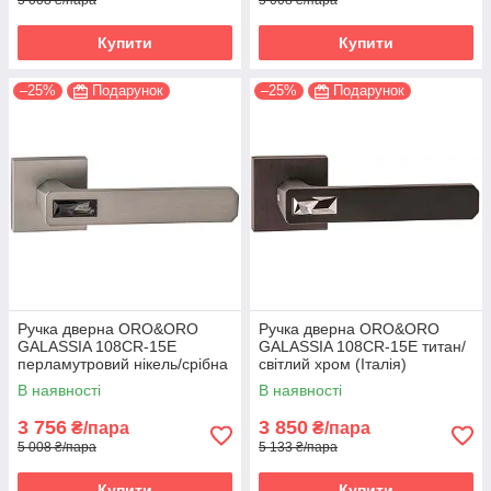
5 008 ₴/пара
5 008 ₴/пара
Купити
Купити
–25%
Подарунок
–25%
Подарунок
Ручка дверна ORO&ORO
Ручка дверна ORO&ORO
GALASSIA 108СR-15E
GALASSIA 108СR-15E титан/
перламутровий нікель/срібна
світлий хром (Італія)
ніч (Італія)
В наявності
В наявності
3 756
3 850
₴/пара
₴/пара
5 008 ₴/пара
5 133 ₴/пара
Купити
Купити