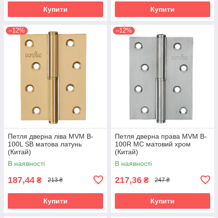
Купити
Купити
–12%
–12%
Петля дверна ліва MVM B-
Петля дверна права MVM B-
100L SB матова латунь
100R MC матовий хром
(Китай)
(Китай)
В наявності
В наявності
187,44
217,36
₴
₴
213 ₴
247 ₴
Купити
Купити