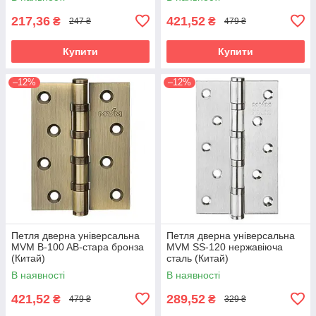
217,36
421,52
₴
₴
247 ₴
479 ₴
Купити
Купити
–12%
–12%
Петля дверна універсальна
Петля дверна універсальна
MVM B-100 AB-стара бронза
MVM SS-120 нержавіюча
(Китай)
сталь (Китай)
В наявності
В наявності
421,52
289,52
₴
₴
479 ₴
329 ₴