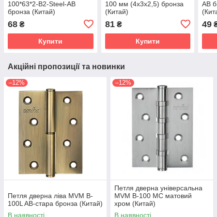
100*63*2-B2-Steel-AB
100 мм (4х3х2,5) бронза
АВ б
бронза (Китай)
(Китай)
(Кит
68
81
49
₴
₴
Купити
Купити
Акційні пропозиції та новинки
–12%
–12%
Петля дверна універсальна
Петля дверна ліва MVM B-
MVM B-100 MC матовий
100L AB-стара бронза (Китай)
хром (Китай)
В наявності
В наявності