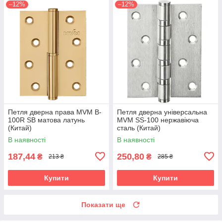
–12%
–12%
Петля дверна права MVM B-
Петля дверна універсальна
100R SB матова латунь
MVM SS-100 нержавіюча
(Китай)
сталь (Китай)
В наявності
В наявності
187,44
250,80
₴
₴
213 ₴
285 ₴
Купити
Купити
Показати ще